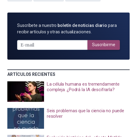
SUSCRÍBETE
Suscríbete a nuestro
boletín de noticias diario
para
POR
recibir artículos y otras actualizaciones.
E-
MAIL
Suscribirme
ARTÍCULOS RECIENTES
La célula humana es tremendamente
compleja. ¿Podrá la IA descifrarla?
Seis problemas que la ciencia no puede
resolver