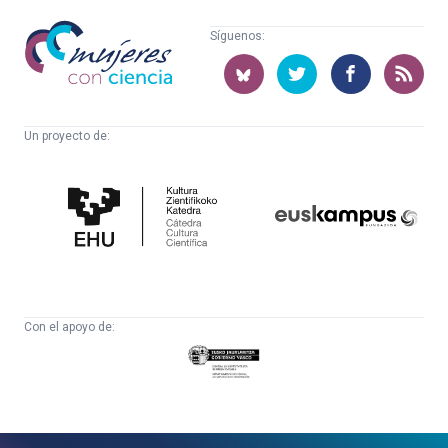
Mujeres
Síguenos:
con
ciencia
Un proyecto de:
Cátedra
Euskampus
de
Fundazioa
Cultura
Científica
Con el apoyo de:
Eusko
Jaurlaritza
-
Zientzia,