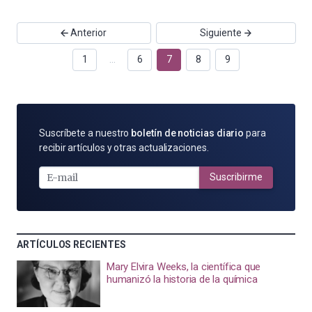
Anterior
Siguiente
1
…
6
7
8
9
SUSCRÍBETE
Suscríbete a nuestro
boletín de noticias diario
para
POR
recibir artículos y otras actualizaciones.
E-
MAIL
Suscribirme
ARTÍCULOS RECIENTES
Mary Elvira Weeks, la científica que
humanizó la historia de la química