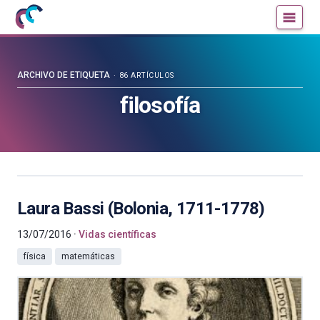
Mujeres
Un
con
blog
ciencia
de
—
la
ARCHIVO DE ETIQUETA
86 ARTÍCULOS
Cátedra
Cátedra
filosofía
de
de
Cultura
Cultura
Científica
Científica
de
de
la
la
UPV/EHU
UPV/EHU
Laura Bassi (Bolonia, 1711-1778)
13/07/2016
Vidas científicas
física
matemáticas