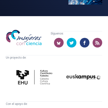
Mujeres
Síguenos:
con
ciencia
Un proyecto de:
Cátedra
Euskampus
de
Fundazioa
Cultura
Científica
Con el apoyo de: