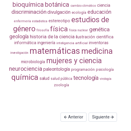
bioquímica
botánica
ciencia
cambio climático
discriminación
educación
divulgación
ecología
estudios de
estereotipo
enfermería
estadistica
género
física
genética
filosofía
física nuclear
geología
historia de la ciencia
ilustración científica
informática
ingeniería
inventoras
inteligencia artificial
matemáticas
medicina
investigación
mujeres y ciencia
microbiología
neurociencia
paleontología
programación
psicología
química
tecnología
salud
salud pública
virología
zoología
Anterior
Siguiente