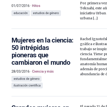
Por primera vez
01/07/2016
Hitos
Teknahi, este añ
iniciativa Urban
educación
estudios de género
urbana […]
Mujeres en la ciencia:
Rachel Ignotofs
gráfica e ilustr
50 intrépidas
trabajo se inspi
pioneras que
ciencia. Tiene p
fundamentalment
cambiaron el mundo
anatomía human
además de preci
28/03/2016
Ciencia y más
abundancia de de
estudios de género
ilustración científica
El pasado 11 de 