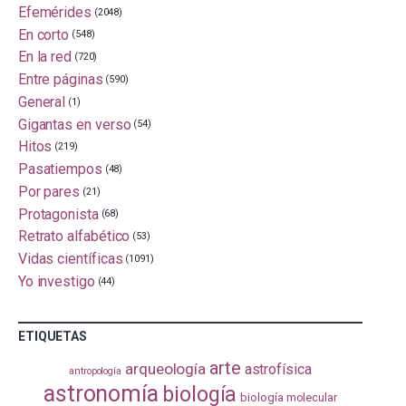
Efemérides
(2048)
En corto
(548)
En la red
(720)
Entre páginas
(590)
General
(1)
Gigantas en verso
(54)
Hitos
(219)
Pasatiempos
(48)
Por pares
(21)
Protagonista
(68)
Retrato alfabético
(53)
Vidas científicas
(1091)
Yo investigo
(44)
ETIQUETAS
arte
arqueología
astrofísica
antropología
astronomía
biología
biología molecular