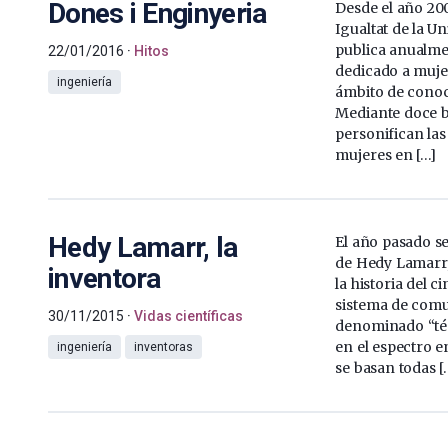
Dones i Enginyeria
Desde el año 200
Igualtat de la Uni
publica anualme
22/01/2016
Hitos
dedicado a muje
ingeniería
ámbito de cono
Mediante doce b
personifican las
mujeres en […]
Hedy Lamarr, la
El año pasado se
de Hedy Lamarr,
inventora
la historia del c
sistema de com
30/11/2015
Vidas científicas
denominado “té
en el espectro 
ingeniería
inventoras
se basan todas [