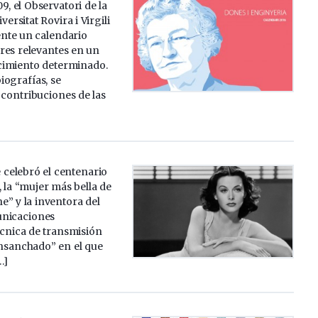
9, el Observatori de la
versitat Rovira i Virgili
nte un calendario
res relevantes en un
cimiento determinado.
iografías, se
 contribuciones de las
 celebró el centenario
 la “mujer más bella de
ine” y la inventora del
unicaciones
cnica de transmisión
ensanchado” en el que
…]