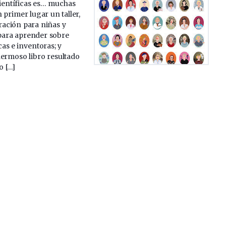
entíficas es… muchas
n primer lugar un taller,
tración para niñas y
 para aprender sobre
cas e inventoras; y
hermoso libro resultado
o […]