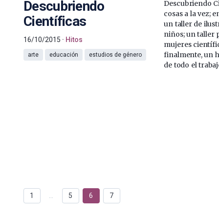
Descubriendo
Descubriendo Ci
cosas a la vez; e
Científicas
un taller de ilus
niños; un taller
16/10/2015
Hitos
mujeres científi
finalmente, un 
arte
educación
estudios de género
de todo el trabaj
1
…
5
6
7