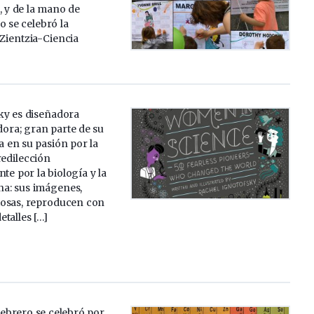
, y de la mano de
o se celebró la
 Zientzia-Ciencia
ky es diseñadora
adora; gran parte de su
ra en su pasión por la
redilección
e por la biología y la
a: sus imágenes,
osas, reproducen con
talles […]
febrero se celebró por