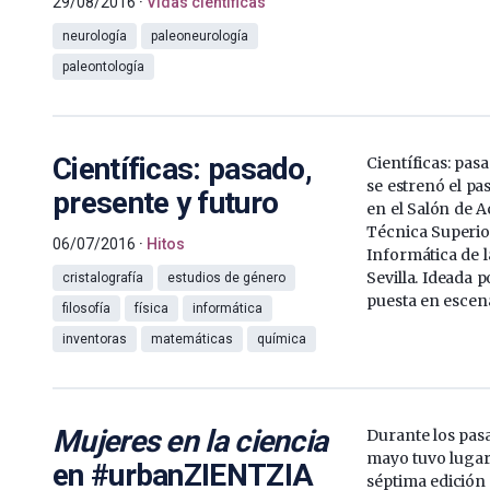
29/08/2016
Vidas científicas
neurología
paleoneurología
paleontología
Científicas: pasado,
Científicas: pas
se estrenó el pa
presente y futuro
en el Salón de A
Técnica Superio
06/07/2016
Hitos
Informática de l
Sevilla. Ideada 
cristalografía
estudios de género
puesta en escen
filosofía
física
informática
inventoras
matemáticas
química
Mujeres en la ciencia
Durante los pasa
mayo tuvo lugar
en #urbanZIENTZIA
séptima edición d