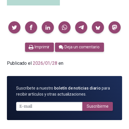
Compartir
Imprimir
Deja un comentario
Publicado el
2026/01/28
en
SUSCRÍBETE
Suscríbete a nuestro
boletín de noticias diario
para
POR
recibir artículos y otras actualizaciones.
E-
MAIL
Suscribirme