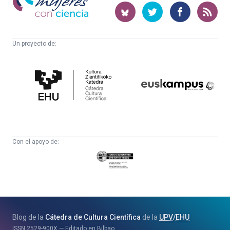
con
ciencia
Un proyecto de:
Cátedra
Euskampus
de
Fundazioa
Cultura
Científica
Con el apoyo de:
Eusko
Jaurlaritza
-
Zientzia,
Unibertsitate
Blog de la
Cátedra de Cultura Científica
de la
UPV
/
EHU
eta
ISSN
2529-900X
Editado en Bilbao