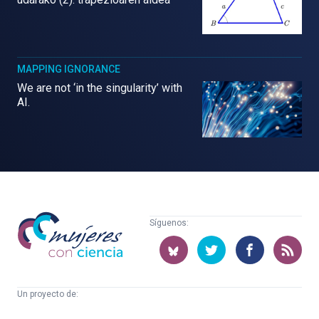
MAPPING IGNORANCE
We are not ‘in the singularity’ with
AI.
Mujeres
Síguenos:
con
ciencia
Un proyecto de:
Cátedra
Euskampus