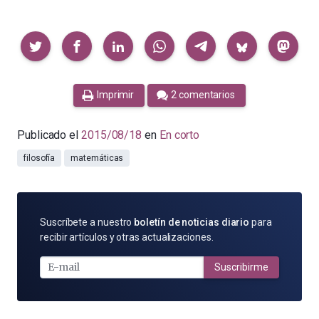
Compartir
Imprimir
2 comentarios
Publicado el
2015/08/18
en
En corto
filosofía
matemáticas
SUSCRÍBETE
Suscríbete a nuestro
boletín de noticias diario
para
POR
recibir artículos y otras actualizaciones.
E-
MAIL
Suscribirme