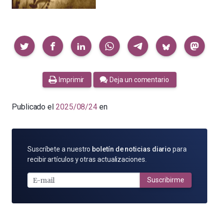
Compartir
Imprimir
Deja un comentario
Publicado el
2025/08/24
en
SUSCRÍBETE
Suscríbete a nuestro
boletín de noticias diario
para
POR
recibir artículos y otras actualizaciones.
E-
MAIL
Suscribirme