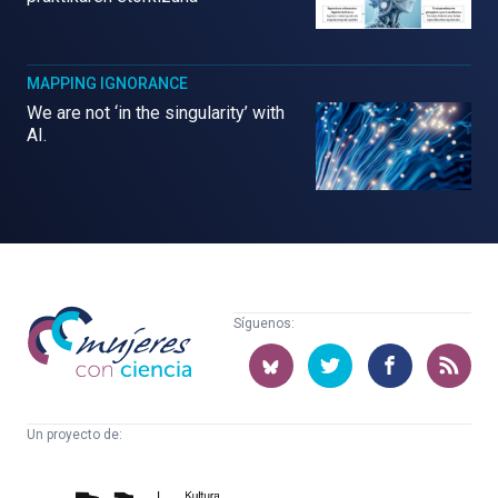
MAPPING IGNORANCE
We are not ‘in the singularity’ with
AI.
Mujeres
Síguenos:
con
ciencia
Un proyecto de:
Cátedra
Euskampus
de
Fundazioa