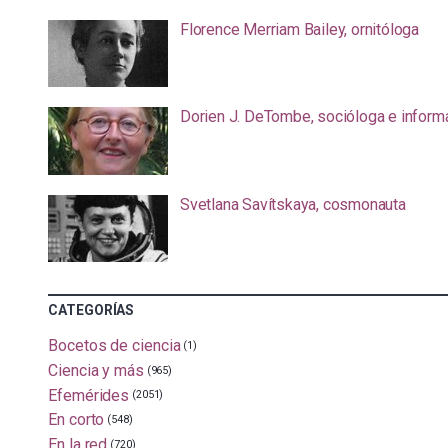
Florence Merriam Bailey, ornitóloga
Dorien J. DeTombe, socióloga e inform
Svetlana Savítskaya, cosmonauta
CATEGORÍAS
Bocetos de ciencia
(1)
Ciencia y más
(965)
Efemérides
(2051)
En corto
(548)
En la red
(720)