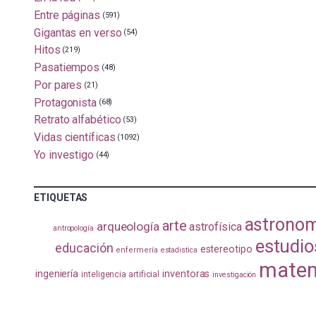
Entre páginas
(591)
Gigantas en verso
(54)
Hitos
(219)
Pasatiempos
(48)
Por pares
(21)
Protagonista
(68)
Retrato alfabético
(53)
Vidas científicas
(1092)
Yo investigo
(44)
ETIQUETAS
astrono
arte
arqueología
astrofísica
antropología
estudio
educación
estereotipo
enfermería
estadistica
matem
ingeniería
inventoras
inteligencia artificial
investigación