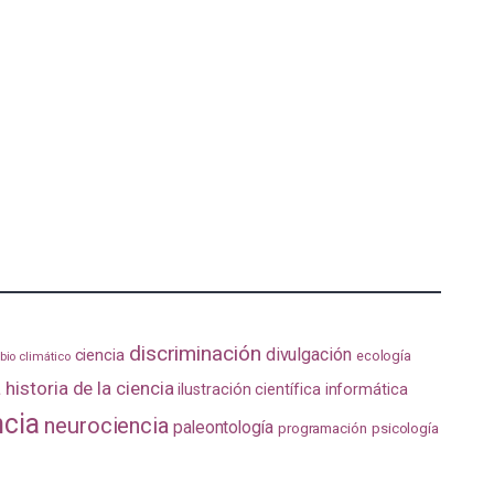
discriminación
divulgación
ciencia
ecología
io climático
a
historia de la ciencia
ilustración científica
informática
ncia
neurociencia
paleontología
programación
psicología