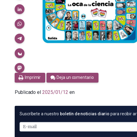
Imprimir
Deja un comentario
Publicado el
2025/01/12
en
SUSCRÍBETE
Suscríbete a nuestro
boletín de noticias diario
para recibir ar
POR
E-
MAIL