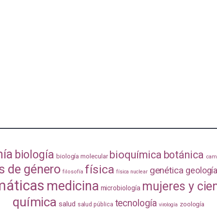
mía
biología
bioquímica
botánica
biología molecular
camb
s de género
física
genética
geologí
filosofía
física nuclear
áticas
medicina
mujeres y cie
microbiología
química
tecnología
salud
zoología
salud pública
virología