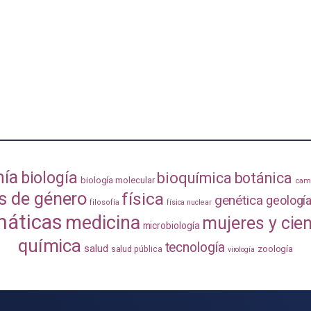
mía
biología
bioquímica
botánica
biología molecular
camb
s de género
física
genética
geologí
filosofía
física nuclear
áticas
medicina
mujeres y cie
microbiología
química
tecnología
salud
zoología
salud pública
virología