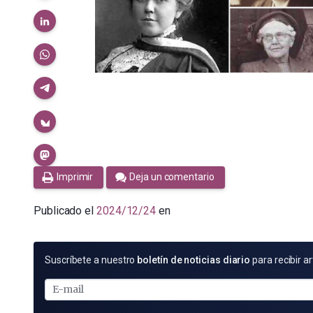
Imprimir
Deja un comentario
Publicado el
2024/12/24
en
SUSCRÍBETE
Suscríbete a nuestro
boletín de noticias diario
para recibir ar
POR
E-
MAIL