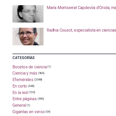
María Montserrat Capdevila d’Oriola, m
Radhia Cousot, especialista en ciencia
CATEGORÍAS
Bocetos de ciencia
(1)
Ciencia y más
(964)
Efemérides
(2048)
En corto
(548)
En la red
(720)
Entre páginas
(590)
General
(1)
Gigantas en verso
(54)