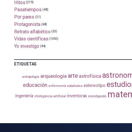
Hitos
(219)
Pasatiempos
(48)
Por pares
(21)
Protagonista
(68)
Retrato alfabético
(53)
Vidas científicas
(1092)
Yo investigo
(44)
ETIQUETAS
astrono
arte
arqueología
astrofísica
antropología
estudio
educación
estereotipo
enfermería
estadistica
matem
ingeniería
inventoras
inteligencia artificial
investigación