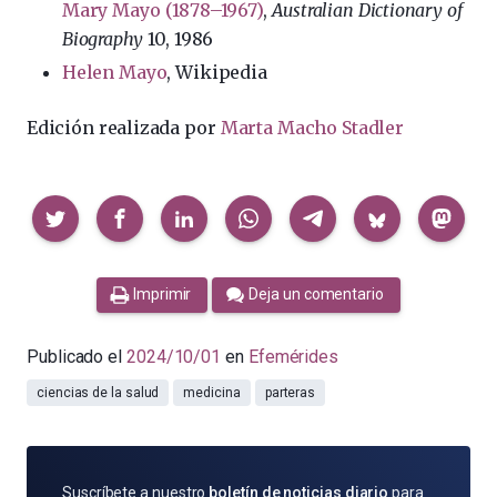
Mary Mayo (1878–1967)
,
Australian Dictionary of
Biography
10
, 1986
Helen Mayo
, Wikipedia
Edición realizada por
Marta Macho Stadler
Compartir
Imprimir
Deja un comentario
Publicado el
2024/10/01
en
Efemérides
ciencias de la salud
medicina
parteras
SUSCRÍBETE
Suscríbete a nuestro
boletín de noticias diario
para