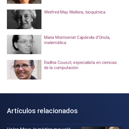
Winifred May Watkins, bioquímica
María Montserrat Capdevila d’Oriola,
matemática
Radhia Cousot, especialista en ciencias
de la computación
Artículos relacionados