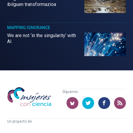
ibilguen transformazioa
MAPPING IGNORANCE
We are not ‘in the singularity’ with
AI.
Mujeres
Síguenos:
con
ciencia
Un proyecto de:
Cátedra
Euskampus