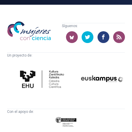
Mujeres
Síguenos:
con
ciencia
Un proyecto de:
Cátedra
Euskampus
de
Fundazioa
Cultura
Científica
Con el apoyo de:
Eusko
Jaurlaritza