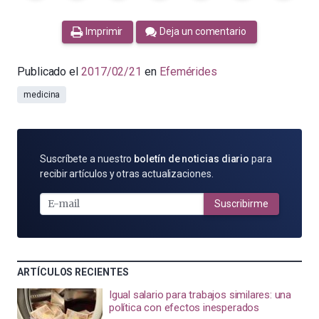
Imprimir
Deja un comentario
Publicado el
2017/02/21
en
Efemérides
medicina
SUSCRÍBETE
Suscríbete a nuestro
boletín de noticias diario
para
POR
recibir artículos y otras actualizaciones.
E-
MAIL
Suscribirme
ARTÍCULOS RECIENTES
Igual salario para trabajos similares: una
política con efectos inesperados