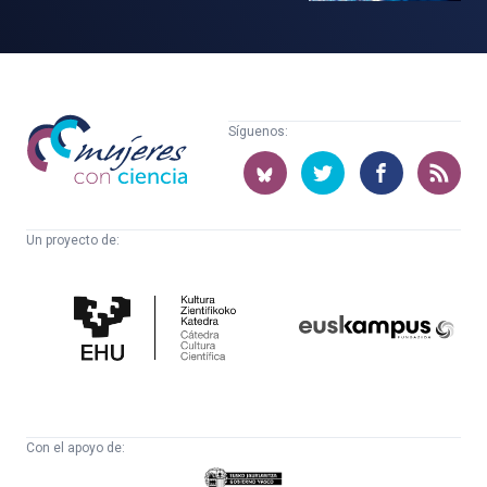
Mujeres
Síguenos:
con
ciencia
Un proyecto de:
Cátedra
Euskampus
de
Fundazioa
Cultura
Científica
Con el apoyo de:
Eusko