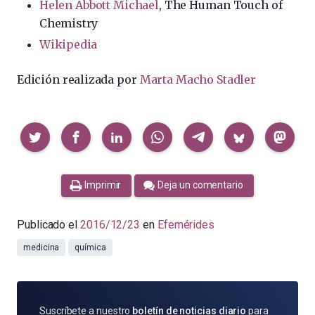
Helen Abbott Michael
, The Human Touch of
Chemistry
Wikipedia
Edición realizada por
Marta Macho Stadler
Compartir
Imprimir
Deja un comentario
Publicado el
2016/12/23
en
Efemérides
medicina
química
SUSCRÍBETE
Suscríbete a nuestro
boletín de noticias diario
para