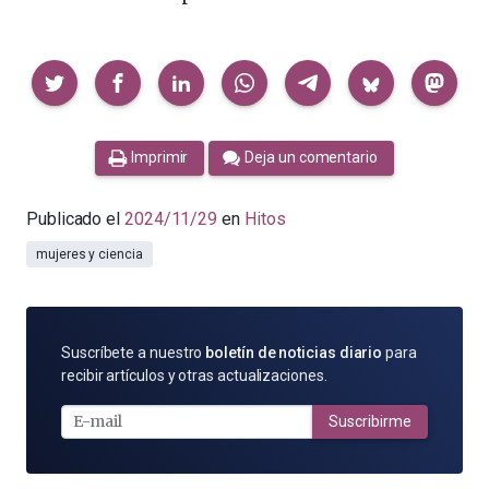
Compartir
Imprimir
Deja un comentario
Publicado el
2024/11/29
en
Hitos
mujeres y ciencia
SUSCRÍBETE
Suscríbete a nuestro
boletín de noticias diario
para
POR
recibir artículos y otras actualizaciones.
E-
MAIL
Suscribirme