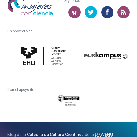
Síguenos:
con
ciencia
Un proyecto de:
Cátedra
Euskampus
de
Fundazioa
Cultura
Científica
Con el apoyo de:
Eusko
Jaurlaritza
-
Zientzia,
Unibertsitate
Blog de la
Cátedra de Cultura Científica
de la
UPV
/
EHU
eta