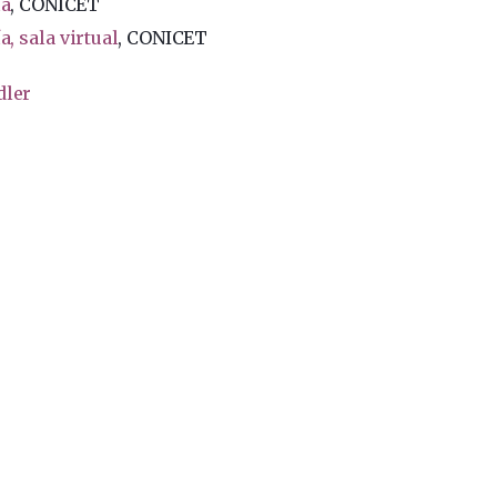
ía
, CONICET
a, sala virtual
, CONICET
dler