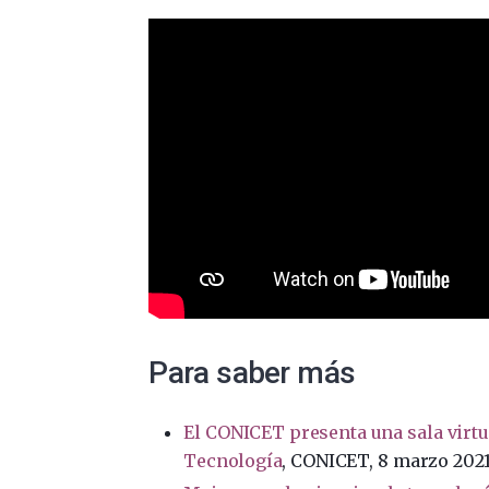
Para saber más
El CONICET presenta una sala virtua
Tecnología
, CONICET, 8 marzo 202