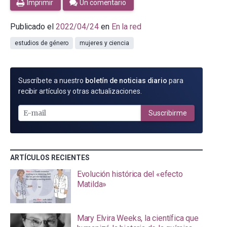
Imprimir
Un comentario
Publicado el
2022/04/24
en
En la red
estudios de género
mujeres y ciencia
SUSCRÍBETE
Suscríbete a nuestro
boletín de noticias diario
para
POR
recibir artículos y otras actualizaciones.
E-
MAIL
Suscribirme
ARTÍCULOS RECIENTES
Evolución histórica del «efecto
Matilda»
Mary Elvira Weeks, la científica que