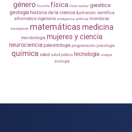
género
física
genética
filosofía
física nuclear
geología
historia de la ciencia
ilustración científica
informática
ingeniería
inventoras
inteligencia artificial
matemáticas
medicina
investigación
mujeres y ciencia
microbiología
neurociencia
paleontología
programación
psicología
química
tecnología
salud
salud pública
virología
zoología