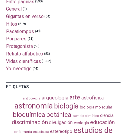
Entre páginas
(590)
General
(1)
Gigantas en verso
(54)
Hitos
(219)
Pasatiempos
(48)
Por pares
(21)
Protagonista
(68)
Retrato alfabético
(53)
Vidas científicas
(1092)
Yo investigo
(44)
ETIQUETAS
arte
arqueología
astrofísica
antropología
astronomía
biología
biología molecular
bioquímica
botánica
ciencia
cambio climático
discriminación
educación
divulgación
ecología
estudios de
estereotipo
enfermería
estadistica