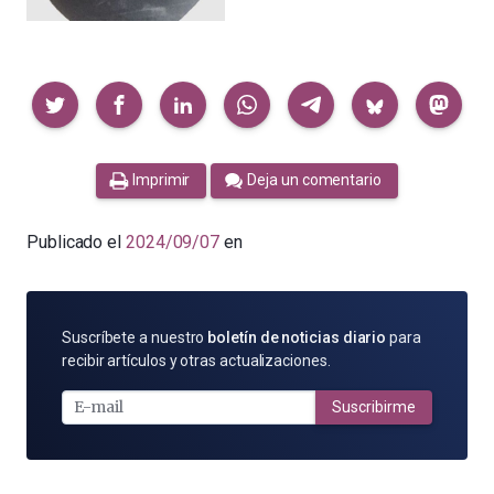
Compartir
Imprimir
Deja un comentario
Publicado el
2024/09/07
en
SUSCRÍBETE
Suscríbete a nuestro
boletín de noticias diario
para
POR
recibir artículos y otras actualizaciones.
E-
MAIL
Suscribirme