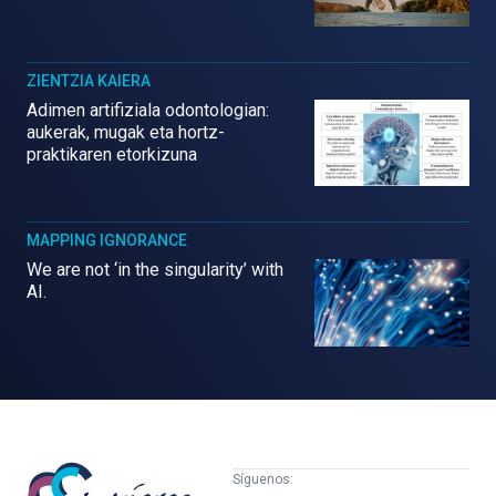
ZIENTZIA KAIERA
Adimen artifiziala odontologian:
aukerak, mugak eta hortz-
praktikaren etorkizuna
MAPPING IGNORANCE
We are not ‘in the singularity’ with
AI.
Mujeres
Síguenos: