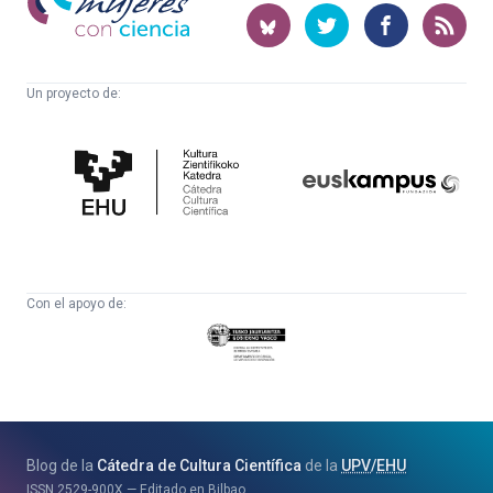
con
ciencia
Un proyecto de:
Cátedra
Euskampus
de
Fundazioa
Cultura
Científica
Con el apoyo de:
Eusko
Jaurlaritza
-
Zientzia,
Unibertsitate
Blog de la
Cátedra de Cultura Científica
de la
UPV
/
EHU
eta
ISSN
2529-900X
Editado en Bilbao