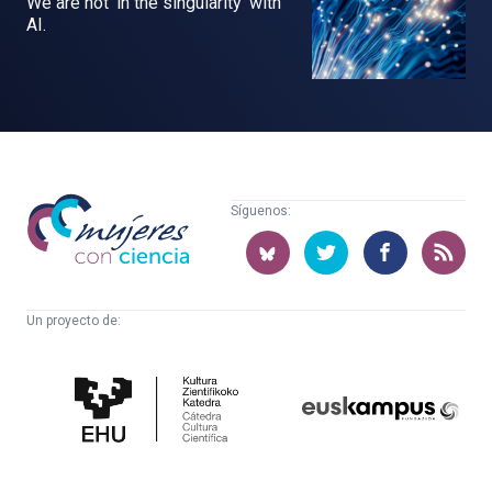
We are not ‘in the singularity’ with
AI.
Mujeres
Síguenos:
con
ciencia
Un proyecto de:
Cátedra
Euskampus
de
Fundazioa
Cultura
Científica