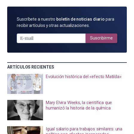
SUSCRÍBETE
Suscríbete a nuestro
boletín de noticias diario
para
POR
recibir artículos y otras actualizaciones.
E-
MAIL
Suscribirme
ARTÍCULOS RECIENTES
Evolución histórica del «efecto Matilda»
Mary Elvira Weeks, la científica que
humanizó la historia de la química
Igual salario para trabajos similares: una