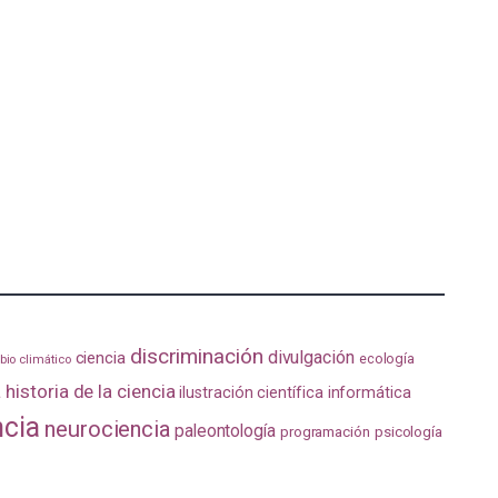
discriminación
divulgación
ciencia
ecología
io climático
a
historia de la ciencia
ilustración científica
informática
ncia
neurociencia
paleontología
programación
psicología