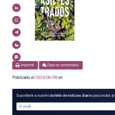
Imprimir
Deja un comentario
Publicado el
2024/06/08
en
SUSCRÍBETE
Suscríbete a nuestro
boletín de noticias diario
para recibir ar
POR
E-
MAIL