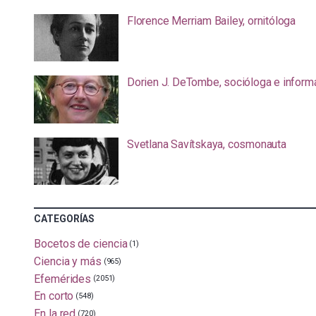
Florence Merriam Bailey, ornitóloga
Dorien J. DeTombe, socióloga e inform
Svetlana Savítskaya, cosmonauta
CATEGORÍAS
Bocetos de ciencia
(1)
Ciencia y más
(965)
Efemérides
(2051)
En corto
(548)
En la red
(720)