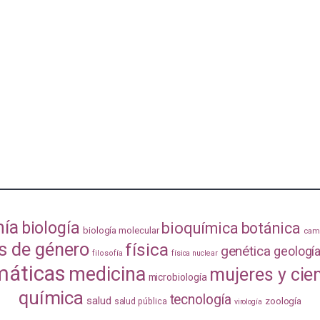
mía
biología
bioquímica
botánica
biología molecular
camb
s de género
física
genética
geologí
filosofía
física nuclear
áticas
medicina
mujeres y cie
microbiología
química
tecnología
salud
zoología
salud pública
virología