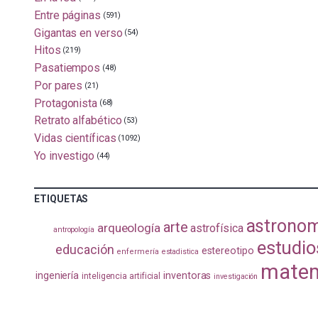
Entre páginas
(591)
Gigantas en verso
(54)
Hitos
(219)
Pasatiempos
(48)
Por pares
(21)
Protagonista
(68)
Retrato alfabético
(53)
Vidas científicas
(1092)
Yo investigo
(44)
ETIQUETAS
astrono
arte
arqueología
astrofísica
antropología
estudio
educación
estereotipo
enfermería
estadistica
matem
ingeniería
inventoras
inteligencia artificial
investigación