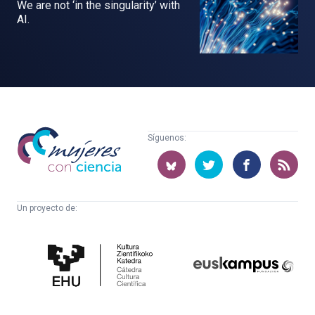
We are not ‘in the singularity’ with
AI.
Mujeres
Síguenos:
con
ciencia
Un proyecto de:
Cátedra
Euskampus
de
Fundazioa
Cultura
Científica