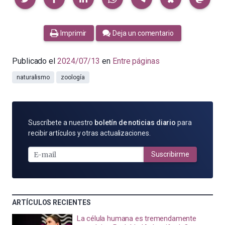
Imprimir
Deja un comentario
Publicado el
2024/07/13
en
Entre páginas
naturalismo
zoología
SUSCRÍBETE
Suscríbete a nuestro
boletín de noticias diario
para
POR
recibir artículos y otras actualizaciones.
E-
MAIL
Suscribirme
ARTÍCULOS RECIENTES
La célula humana es tremendamente