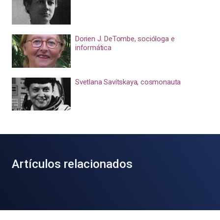
Dorien J. DeTombe, socióloga e
informática
Svetlana Savítskaya, cosmonauta
Artículos relacionados