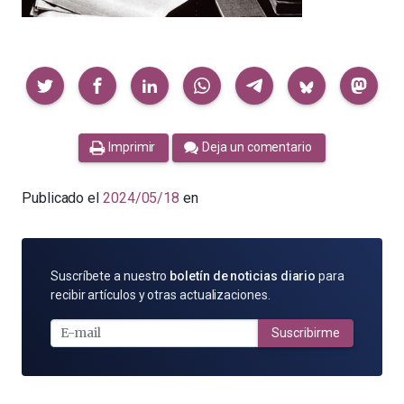
Compartir
Imprimir
Deja un comentario
Publicado el
2024/05/18
en
SUSCRÍBETE
Suscríbete a nuestro
boletín de noticias diario
para
POR
recibir artículos y otras actualizaciones.
E-
MAIL
Suscribirme