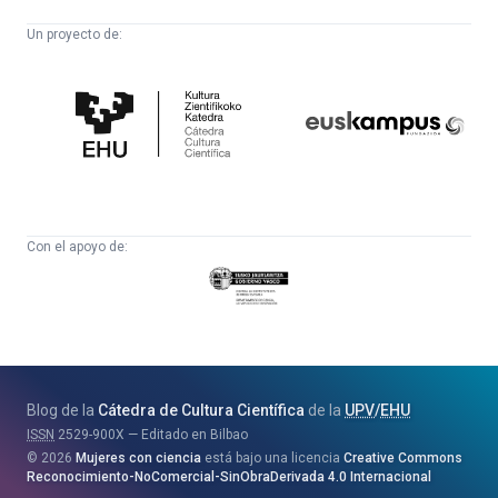
Un proyecto de:
Cátedra
Euskampus
de
Fundazioa
Cultura
Científica
Con el apoyo de:
Eusko
Jaurlaritza
-
Zientzia,
Unibertsitate
Blog de la
Cátedra de Cultura Científica
de la
UPV
/
EHU
eta
ISSN
2529-900X
Editado en Bilbao
Berrikuntza
2026
Mujeres con ciencia
está bajo una licencia
Creative Commons
Saila
Reconocimiento-NoComercial-SinObraDerivada 4.0 Internacional