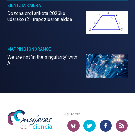
ZIENTZIA KAIERA
Dozena erdi ariketa 2026ko
udarako (2): trapezioaren aldea
MAPPING IGNORANCE
We are not ‘in the singularity’ with
AI.
Mujeres
Síguenos:
con
ciencia