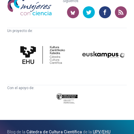
Síguenos:
con
ciencia
Un proyecto de:
Cátedra
Euskampus
de
Fundazioa
Cultura
Científica
Con el apoyo de:
Eusko
Jaurlaritza
-
Zientzia,
Unibertsitate
Blog de la
Cátedra de Cultura Científica
de la
UPV
/
EHU
eta