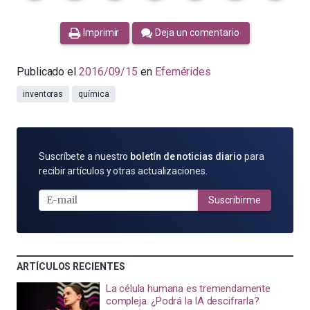
Imprimir
Deja un comentario
Publicado el
2016/09/15
en
Efemérides
inventoras
química
SUSCRÍBETE
Suscríbete a nuestro
boletín de noticias diario
para
POR
recibir artículos y otras actualizaciones.
E-
MAIL
Suscribirme
ARTÍCULOS RECIENTES
La célula humana es tremendamente
compleja. ¿Podrá la IA descifrarla?