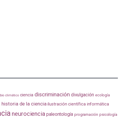
discriminación
divulgación
ciencia
ecología
io climático
a
historia de la ciencia
ilustración científica
informática
ncia
neurociencia
paleontología
programación
psicología