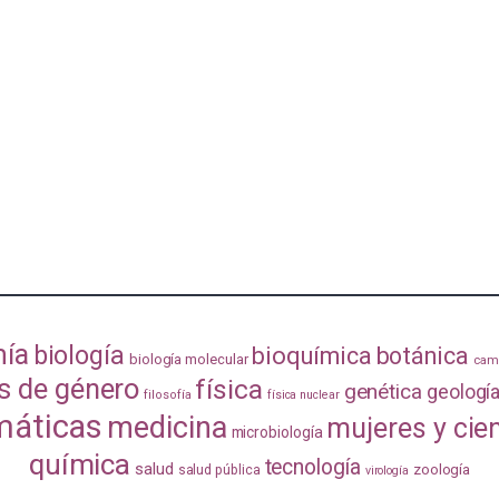
mía
biología
bioquímica
botánica
biología molecular
camb
s de género
física
genética
geologí
filosofía
física nuclear
áticas
medicina
mujeres y cie
microbiología
química
tecnología
salud
zoología
salud pública
virología