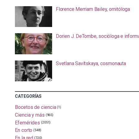
Florence Merriam Bailey, ornitóloga
Dorien J. DeTombe, socióloga e inform
Svetlana Savítskaya, cosmonauta
CATEGORÍAS
Bocetos de ciencia
(1)
Ciencia y más
(965)
Efemérides
(2051)
En corto
(548)
En la red
(720)