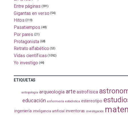
Entre páginas
(591)
Gigantas en verso
(54)
Hitos
(219)
Pasatiempos
(48)
Por pares
(21)
Protagonista
(68)
Retrato alfabético
(53)
Vidas científicas
(1092)
Yo investigo
(44)
ETIQUETAS
astrono
arte
arqueología
astrofísica
antropología
estudio
educación
estereotipo
enfermería
estadistica
matem
ingeniería
inventoras
inteligencia artificial
investigación