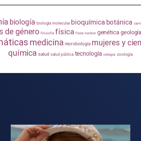
mía
biología
bioquímica
botánica
biología molecular
camb
s de género
física
genética
geologí
filosofía
física nuclear
áticas
medicina
mujeres y cie
microbiología
química
tecnología
salud
zoología
salud pública
virología