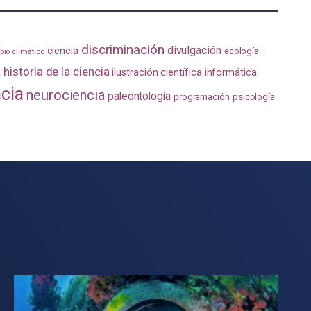
discriminación
divulgación
ciencia
ecología
io climático
a
historia de la ciencia
ilustración científica
informática
ncia
neurociencia
paleontología
programación
psicología