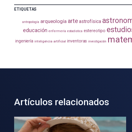
ETIQUETAS
astrono
arte
arqueología
astrofísica
antropología
estudio
educación
estereotipo
enfermería
estadistica
matem
ingeniería
inventoras
inteligencia artificial
investigación
Artículos relacionados