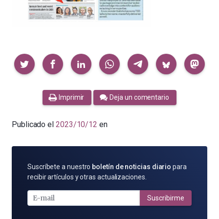
Compartir
Imprimir
Deja un comentario
Publicado el
2023/10/12
en
SUSCRÍBETE
Suscríbete a nuestro
boletín de noticias diario
para
POR
recibir artículos y otras actualizaciones.
E-
MAIL
Suscribirme