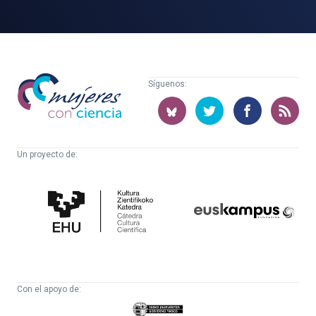
Mujeres
Síguenos:
con
ciencia
Un proyecto de:
Cátedra
Euskampus
de
Fundazioa
Cultura
Científica
Con el apoyo de:
Eusko