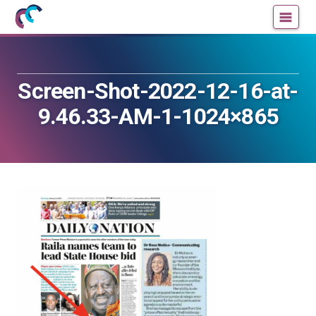
Mujeres
Un
con
blog
ciencia
de
—
la
Screen-Shot-2022-12-16-at-
Cátedra
Cátedra
de
de
9.46.33-AM-1-1024×865
Cultura
Cultura
Científica
Científica
de
de
la
la
UPV/EHU
UPV/EHU