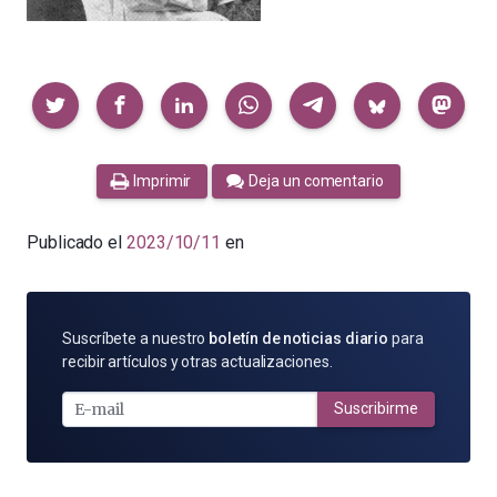
Compartir
Imprimir
Deja un comentario
Publicado el
2023/10/11
en
SUSCRÍBETE
Suscríbete a nuestro
boletín de noticias diario
para
POR
recibir artículos y otras actualizaciones.
E-
MAIL
Suscribirme