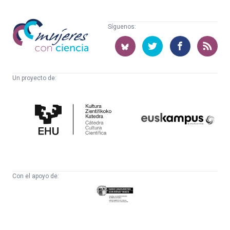
Mujeres
Síguenos:
con
ciencia
Un proyecto de:
Cátedra
Euskampus
de
Fundazioa
Cultura
Científica
Con el apoyo de:
Eusko
Jaurlaritza
-
Zientzia,