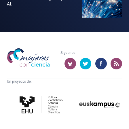
AI.
Mujeres
Síguenos:
con
ciencia
Un proyecto de:
Cátedra
Euskampus
de
Fundazioa
Cultura
Científica