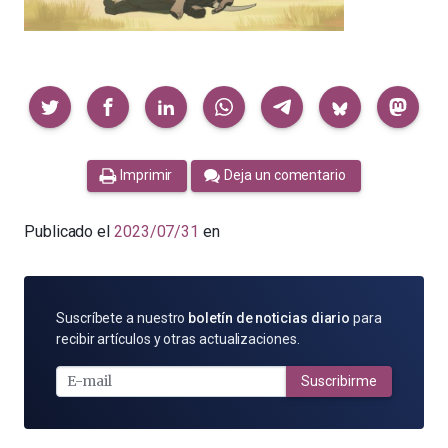
Compartir
Imprimir
Deja un comentario
Publicado el
2023/07/31
en
SUSCRÍBETE
Suscríbete a nuestro
boletín de noticias diario
para
POR
recibir artículos y otras actualizaciones.
E-
MAIL
Suscribirme