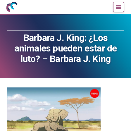
Mujeres
Un
con
blog
ciencia
de
—
la
Barbara J. King: ¿Los
Cátedra
Cátedra
de
de
animales pueden estar de
Cultura
Cultura
luto? – Barbara J. King
Científica
Científica
de
de
la
la
UPV/EHU
UPV/EHU