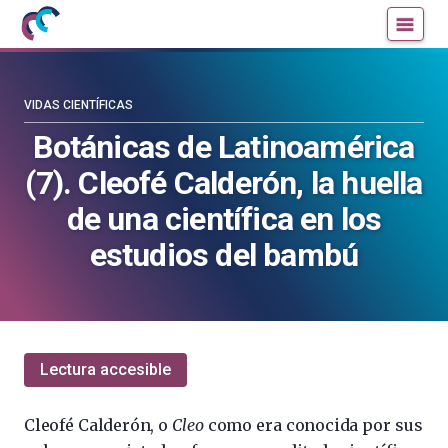
Mujeres
Un
con
blog
ciencia
de
—
la
VIDAS CIENTÍFICAS
Cátedra
Cátedra
Botánicas de Latinoamérica
de
de
(7). Cleofé Calderón, la huella
Cultura
Cultura
Científica
Científica
de una científica en los
de
de
estudios del bambú
la
la
UPV/EHU
UPV/EHU
Lectura accesible
Cleofé Calderón, o
Cleo
como era conocida por sus