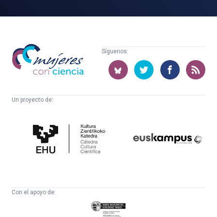
Mujeres
Síguenos:
con
ciencia
Un proyecto de:
Cátedra
Euskampus
de
Fundazioa
Cultura
Científica
Con el apoyo de:
Eusko