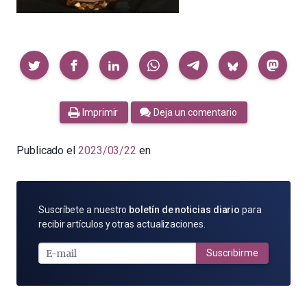
Compartir
Imprimir
Deja un comentario
Publicado el
2023/03/22
en
SUSCRÍBETE
Suscríbete a nuestro
boletín de noticias diario
para
POR
recibir artículos y otras actualizaciones.
E-
MAIL
Suscribirme