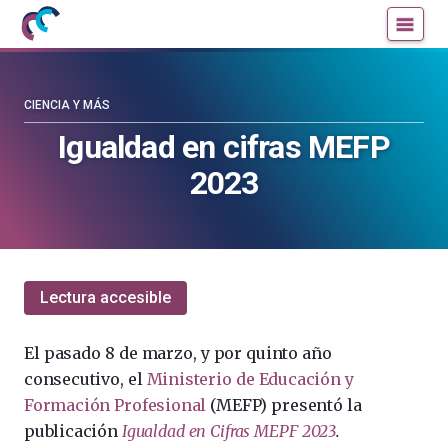
Mujeres
Un
con
blog
ciencia
de
—
la
CIENCIA Y MÁS
Cátedra
Cátedra
Igualdad en cifras MEFP
de
de
2023
Cultura
Cultura
Científica
Científica
de
de
la
la
UPV/EHU
UPV/EHU
Lectura accesible
El pasado 8 de marzo, y por quinto año
consecutivo, el
Ministerio de Educación y
Formación Profesional
(MEFP) presentó la
publicación
Igualdad en Cifras MEPF 2023
.