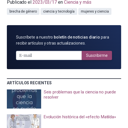
Publicado el
2023/03/17
en
Ciencia y más
brecha de género
ciencia y tecnología
mujeres y ciencia
SUSCRÍBETE
Suscríbete a nuestro
boletín de noticias diario
para
POR
recibir artículos y otras actualizaciones.
E-
MAIL
Suscribirme
ARTÍCULOS RECIENTES
Seis problemas que la ciencia no puede
resolver
Evolución histórica del «efecto Matilda»