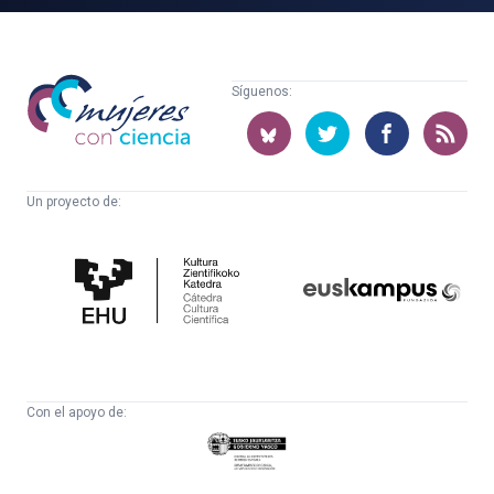
Mujeres
Síguenos:
con
ciencia
Un proyecto de:
Cátedra
Euskampus
de
Fundazioa
Cultura
Científica
Con el apoyo de:
Eusko
Jaurlaritza