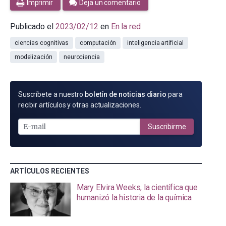
Imprimir
Deja un comentario
Publicado el
2023/02/12
en
En la red
ciencias cognitivas
computación
inteligencia artificial
modelización
neurociencia
SUSCRÍBETE
Suscríbete a nuestro
boletín de noticias diario
para
POR
recibir artículos y otras actualizaciones.
E-
MAIL
Suscribirme
ARTÍCULOS RECIENTES
Mary Elvira Weeks, la científica que
humanizó la historia de la química