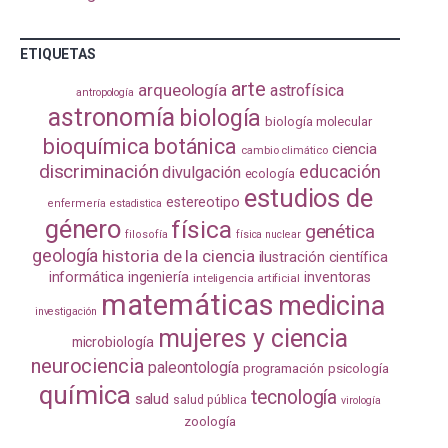
ETIQUETAS
arte
arqueología
astrofísica
antropología
astronomía
biología
biología molecular
bioquímica
botánica
ciencia
cambio climático
discriminación
educación
divulgación
ecología
estudios de
estereotipo
enfermería
estadistica
género
física
genética
filosofía
física nuclear
geología
historia de la ciencia
ilustración científica
informática
ingeniería
inventoras
inteligencia artificial
matemáticas
medicina
investigación
mujeres y ciencia
microbiología
neurociencia
paleontología
programación
psicología
química
tecnología
salud
salud pública
virología
zoología