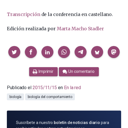
Transcripción
de la conferencia en castellano.
Edición realizada por
Marta Macho Stadler
Compartir
Imprimir
Un comentario
Publicado el
2015/11/15
en
En la red
biología
biología del comportamiento
SUSCRÍBETE
Suscríbete a nuestro
boletín de noticias diario
para