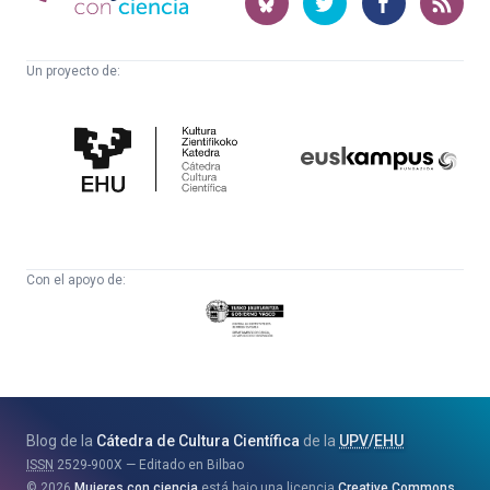
ciencia
Un proyecto de:
Cátedra
Euskampus
de
Fundazioa
Cultura
Científica
Con el apoyo de:
Eusko
Jaurlaritza
-
Zientzia,
Unibertsitate
Blog de la
Cátedra de Cultura Científica
de la
UPV
/
EHU
eta
ISSN
2529-900X
Editado en Bilbao
Berrikuntza
2026
Mujeres con ciencia
está bajo una licencia
Creative Commons