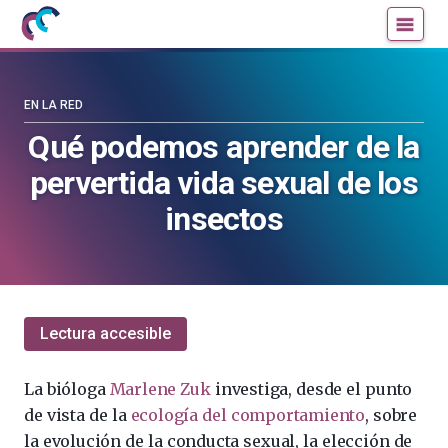
Mujeres
Un
con
blog
ciencia
de
—
la
EN LA RED
Cátedra
Cátedra
Qué podemos aprender de la
de
de
pervertida vida sexual de los
Cultura
Cultura
Científica
Científica
insectos
de
de
la
la
UPV/EHU
UPV/EHU
Lectura accesible
La bióloga
Marlene Zuk
investiga, desde el punto
de vista de la
ecología del comportamiento
, sobre
la evolución de la conducta sexual, la elección de