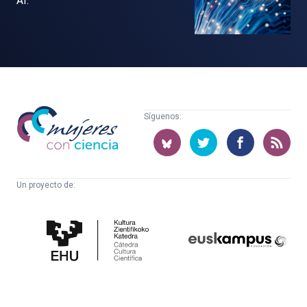
AI.
Mujeres
Síguenos:
con
ciencia
Un proyecto de:
Cátedra
Euskampus
de
Fundazioa
Cultura
Científica