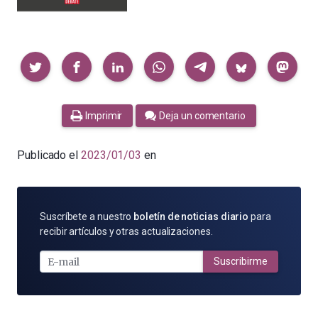
Compartir
Imprimir
Deja un comentario
Publicado el
2023/01/03
en
SUSCRÍBETE
Suscríbete a nuestro
boletín de noticias diario
para
POR
recibir artículos y otras actualizaciones.
E-
MAIL
Suscribirme