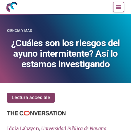
Mujeres
Un
con
blog
ciencia
de
—
la
CIENCIA Y MÁS
Cátedra
Cátedra
¿Cuáles son los riesgos del
de
de
ayuno intermitente? Así lo
Cultura
Cultura
Científica
Científica
estamos investigando
de
de
la
la
UPV/EHU
UPV/EHU
Lectura accesible
Idoia Labayen
,
Universidad Pública de Navarra