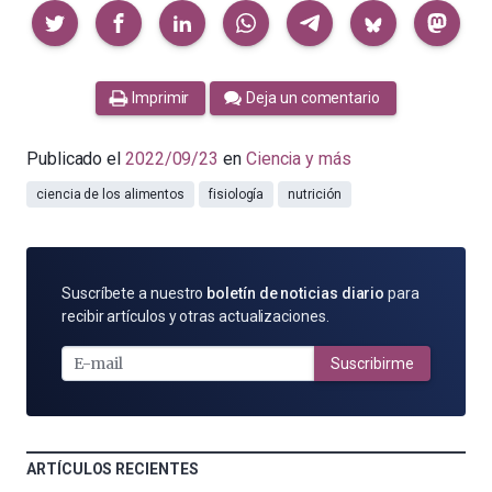
Compartir
Imprimir
Deja un comentario
Publicado el
2022/09/23
en
Ciencia y más
ciencia de los alimentos
fisiología
nutrición
SUSCRÍBETE
Suscríbete a nuestro
boletín de noticias diario
para
POR
recibir artículos y otras actualizaciones.
E-
MAIL
Suscribirme
ARTÍCULOS RECIENTES