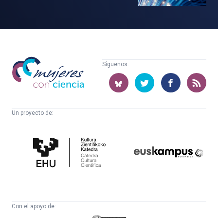
Mujeres
Síguenos:
con
ciencia
Un proyecto de:
Cátedra
Euskampus
de
Fundazioa
Cultura
Científica
Con el apoyo de: