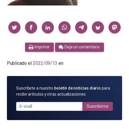
Compartir
Imprimir
Deja un comentario
Publicado el
2022/09/13
en
SUSCRÍBETE
Suscríbete a nuestro
boletín de noticias diario
para
POR
recibir artículos y otras actualizaciones.
E-
MAIL
Suscribirme