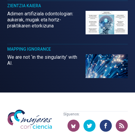
ZIENTZIA KAIERA
Adimen artifiziala odontologian:
aukerak, mugak eta hortz-
praktikaren etorkizuna
MAPPING IGNORANCE
We are not ‘in the singularity’ with
AI.
Mujeres
Síguenos:
con
ciencia