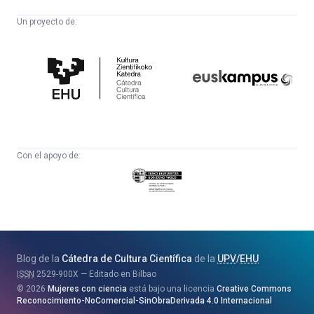
Un proyecto de:
Cátedra
Euskampus
de
Fundazioa
Cultura
Científica
Con el apoyo de:
Eusko
Jaurlaritza
-
Zientzia,
Unibertsitate
Blog de la
Cátedra de Cultura Científica
de la
UPV
/
EHU
eta
ISSN
2529-900X
Editado en Bilbao
Berrikuntza
2026
Mujeres con ciencia
está bajo una licencia
Creative Commons
Saila
Reconocimiento-NoComercial-SinObraDerivada 4.0 Internacional