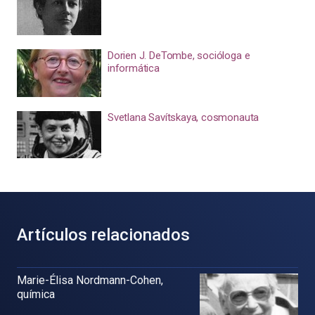
Dorien J. DeTombe, socióloga e
informática
Svetlana Savítskaya, cosmonauta
Artículos relacionados
Marie-Élisa Nordmann-Cohen,
química