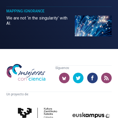
MAPPING IGNORANCE
We are not ‘in the singularity’ with
AI.
Mujeres
Síguenos:
con
ciencia
Un proyecto de:
Cátedra
Euskampus
de
Fundazioa
Cultura