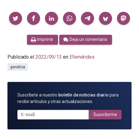
Compartir
Imprimir
Deja un comentario
Publicado el
2022/09/13
en
Efemérides
genética
SUSCRÍBETE
Suscríbete a nuestro
boletín de noticias diario
para
POR
recibir artículos y otras actualizaciones.
E-
MAIL
Suscribirme