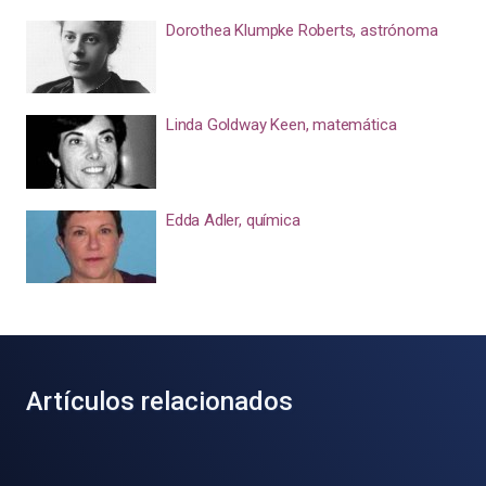
Dorothea Klumpke Roberts, astrónoma
Linda Goldway Keen, matemática
Edda Adler, química
Artículos relacionados