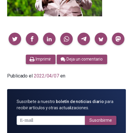
Compartir
Imprimir
Deja un comentario
Publicado el
2022/04/07
en
SUSCRÍBETE
Suscríbete a nuestro
boletín de noticias diario
para
POR
recibir artículos y otras actualizaciones.
E-
MAIL
Suscribirme