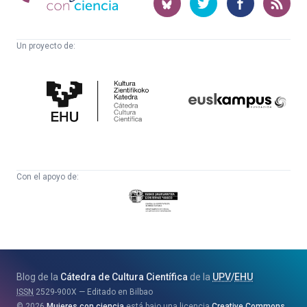
ciencia
Un proyecto de:
Cátedra
Euskampus
de
Fundazioa
Cultura
Científica
Con el apoyo de:
Eusko
Jaurlaritza
-
Zientzia,
Unibertsitate
Blog de la
Cátedra de Cultura Científica
de la
UPV
/
EHU
eta
ISSN
2529-900X
Editado en Bilbao
Berrikuntza
2026
Mujeres con ciencia
está bajo una licencia
Creative Commons