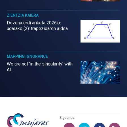
ZIENTZIA KAIERA
Dozena erdi ariketa 2026ko
udarako (2): trapezioaren aldea
MAPPING IGNORANCE
We are not ‘in the singularity’ with
AI.
Mujeres
Síguenos:
con