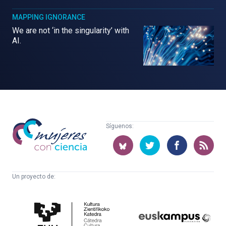
MAPPING IGNORANCE
We are not ‘in the singularity’ with
AI.
Mujeres
Síguenos:
con
ciencia
Un proyecto de:
Cátedra
Euskampus
de
Fundazioa
Cultura