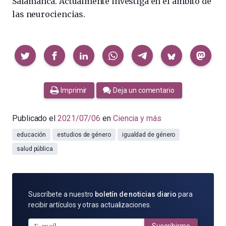
Salamanca. Actualmente investiga en el ámbito de
las neurociencias.
Compartir
Imprimir
Deja un comentario
Publicado el
2021/07/06
en
Ciencia y más
educación
estudios de género
igualdad de género
salud pública
SUSCRÍBETE
Suscríbete a nuestro
boletín de noticias diario
para
POR
recibir artículos y otras actualizaciones.
E-
MAIL