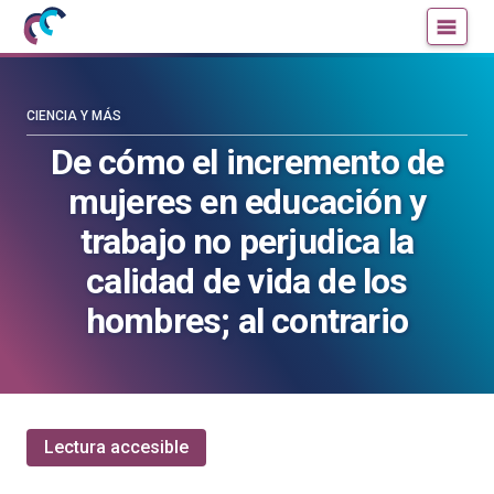
Mujeres
Un
con
blog
ciencia
de
—
la
CIENCIA Y MÁS
Cátedra
Cátedra
De cómo el incremento de
de
de
mujeres en educación y
Cultura
Cultura
Científica
Científica
trabajo no perjudica la
de
de
calidad de vida de los
la
la
UPV/EHU
UPV/EHU
hombres; al contrario
Lectura accesible