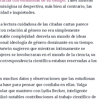
cartas con estudiosas de su tiempo
. Tales misivas
 misógina ni despectiva, más bien al contrario, las
idad e inquietudes.
la lectura cuidadosa de las citadas cartas parece
con relación al género no era simplemente
otable complejidad: desvela un mundo de ideas
cional ideología de género dominante en su tiempo.
e Darwin sugieren que mientras íntimamente se
ujeres se involucraran en el mundo de la ciencia, su
a correspondencia científica estaban reservadas a los
os muchos datos y observaciones que las estudiosas
da base para pensar que confiaba en ellas. Valga
tolar que mantuvo con Lydia Becker, inteligente
lizó notables contribuciones al trabajo científico de