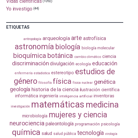
Vidas científicas
(1092)
Yo investigo
(44)
ETIQUETAS
arte
arqueología
astrofísica
antropología
astronomía
biología
biología molecular
bioquímica
botánica
ciencia
cambio climático
discriminación
educación
divulgación
ecología
estudios de
estereotipo
enfermería
estadistica
género
física
genética
filosofía
física nuclear
geología
historia de la ciencia
ilustración científica
informática
ingeniería
inventoras
inteligencia artificial
matemáticas
medicina
investigación
mujeres y ciencia
microbiología
neurociencia
paleontología
programación
psicología
química
tecnología
salud
salud pública
virología