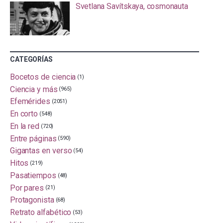
Svetlana Savítskaya, cosmonauta
CATEGORÍAS
Bocetos de ciencia
(1)
Ciencia y más
(965)
Efemérides
(2051)
En corto
(548)
En la red
(720)
Entre páginas
(590)
Gigantas en verso
(54)
Hitos
(219)
Pasatiempos
(48)
Por pares
(21)
Protagonista
(68)
Retrato alfabético
(53)