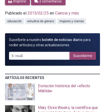
Imprimir
2 comentarios
Publicado el
2015/02/25
en
Ciencia y más
educación
estudios de género
mujeres y ciencia
SUSCRÍBETE
Suscríbete a nuestro
boletín de noticias diario
para
POR
recibir artículos y otras actualizaciones.
E-
MAIL
Suscribirme
ARTÍCULOS RECIENTES
Evolución histórica del «efecto
Matilda»
Mary Elvira Weeks, la científica que