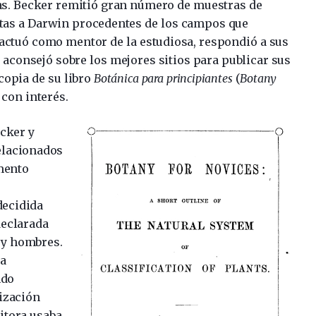
as. Becker remitió gran número de muestras de
tas a Darwin procedentes de los campos que
actuó como mentor de la estudiosa, respondió a sus
a aconsejó sobre los mejores sitios para publicar sus
copia de su libro
Botánica para principiantes
(
Botany
ó con interés.
cker y
elacionados
mento
decidida
declarada
 y hombres.
ra
ndo
ización
ritora usaba