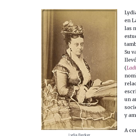
Lydi
en L
las 
estu
tamb
Su v
llev
(
Ladi
nomb
rela
escr
un a
soci
y am
A co
Lydia Becker