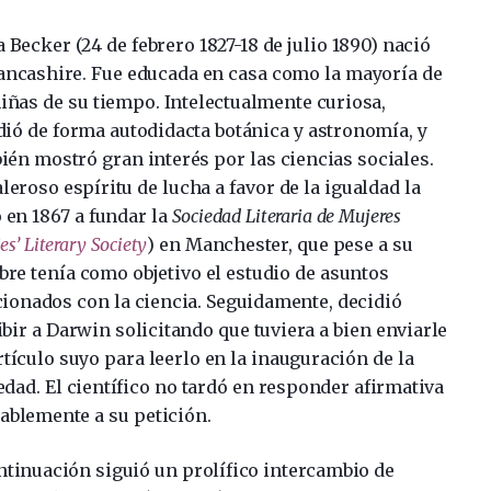
a Becker (24 de febrero 1827-18 de julio 1890) nació
ancashire. Fue educada en casa como la mayoría de
niñas de su tiempo. Intelectualmente curiosa,
dió de forma autodidacta botánica y astronomía, y
ién mostró gran interés por las ciencias sociales.
aleroso espíritu de lucha a favor de la igualdad la
ó en 1867 a fundar la
Sociedad Literaria de Mujeres
es’ Literary Society
) en Manchester, que pese a su
re tenía como objetivo el estudio de asuntos
cionados con la ciencia. Seguidamente, decidió
ibir a Darwin solicitando que tuviera a bien enviarle
rtículo suyo para leerlo en la inauguración de la
edad. El científico no tardó en responder afirmativa
ablemente a su petición.
ntinuación siguió un prolífico intercambio de