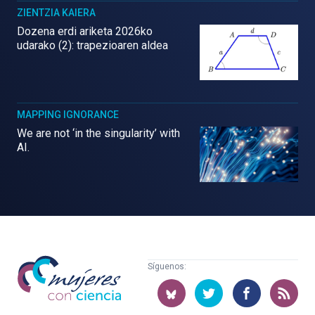
ZIENTZIA KAIERA
Dozena erdi ariketa 2026ko
udarako (2): trapezioaren aldea
MAPPING IGNORANCE
We are not ‘in the singularity’ with
AI.
Mujeres
Síguenos:
con
ciencia