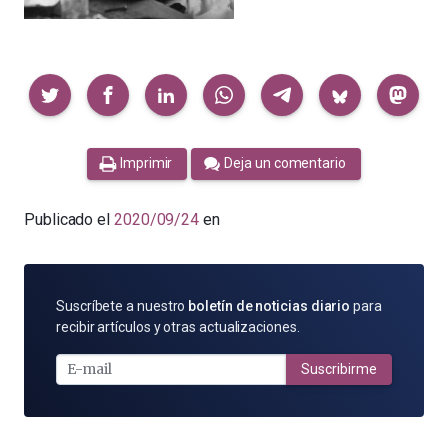
Compartir
Imprimir
Deja un comentario
Publicado el
2020/09/24
en
SUSCRÍBETE
Suscríbete a nuestro
boletín de noticias diario
para
POR
recibir artículos y otras actualizaciones.
E-
MAIL
Suscribirme