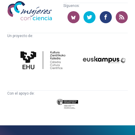
Mujeres
Síguenos:
con
ciencia
Un proyecto de:
Cátedra
Euskampus
de
Fundazioa
Cultura
Científica
Con el apoyo de:
Eusko
Jaurlaritza
-
Zientzia,
Unibertsitate