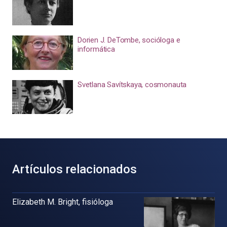
Dorien J. DeTombe, socióloga e
informática
Svetlana Savítskaya, cosmonauta
Artículos relacionados
Elizabeth M. Bright, fisióloga