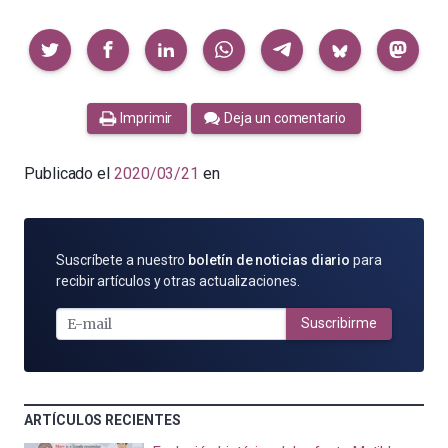
Compartir
Imprimir
Deja un comentario
Publicado el
2020/03/21
en
SUSCRÍBETE
Suscríbete a nuestro
boletín de noticias diario
para
POR
recibir artículos y otras actualizaciones.
E-
MAIL
Suscribirme
ARTÍCULOS RECIENTES