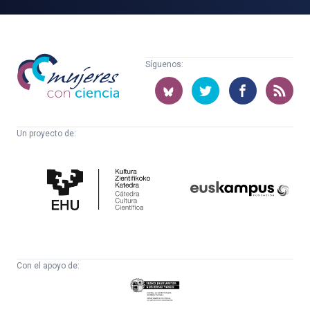
Mujeres
Síguenos:
con
ciencia
Un proyecto de:
Cátedra
Euskampus
de
Fundazioa
Cultura
Científica
Con el apoyo de:
Eusko
Jaurlaritza