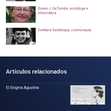
Dorien J. DeTombe, socióloga e
informática
Svetlana Savítskaya, cosmonauta
Artículos relacionados
El Enigma Agustina