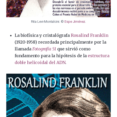
Rita Levi-Montalcini. ©
Espe Jiménez
.
La biofísica y cristalógrafa
Rosalind Franklin
(1920-1958) recordada principalmente por la
llamada
Fotografía 51
que sirvió como
fundamento para la hipótesis de la
estructura
doble helicoidal del ADN
.