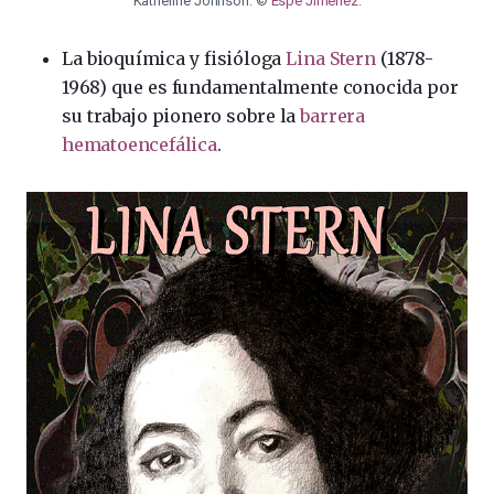
Katherine Johnson. ©
Espe Jiménez
.
La bioquímica y fisióloga
Lina Stern
(1878-
1968) que es fundamentalmente conocida por
su trabajo pionero sobre la
barrera
hematoencefálica
.