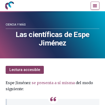
Mujeres
Un
con
blog
ciencia
de
—
la
CIENCIA Y MÁS
Cátedra
Cátedra
Las científicas de Espe
de
de
Jiménez
Cultura
Cultura
Científica
Científica
de
de
la
la
UPV/EHU
UPV/EHU
Lectura accesible
Espe Jiménez
se presenta a sí misma
del modo
siguiente: