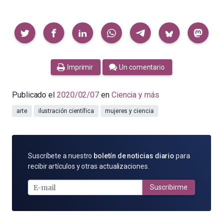
Compartir
Imprimir
Un comentario
Publicado el
2020/02/07
en
Ciencia y más
arte
ilustración científica
mujeres y ciencia
SUSCRÍBETE
Suscríbete a nuestro
boletín de noticias diario
para
POR
recibir artículos y otras actualizaciones.
E-
MAIL
Suscribirme