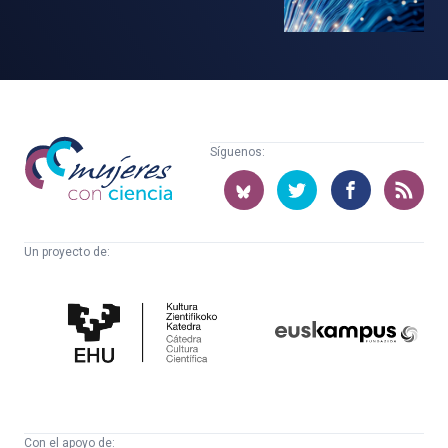
Mujeres
Síguenos:
con
ciencia
Un proyecto de:
Cátedra
Euskampus
de
Fundazioa
Cultura
Científica
Con el apoyo de: