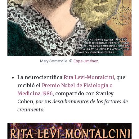
Mary Somerville. ©
Espe Jiménez
.
La neurocientífica
Rita Levi-Montalcini
, que
recibió el
Premio Nobel de Fisiología o
Medicina 1986
, compartido con Stanley
Cohen,
por sus descubrimientos de los factores de
crecimiento.