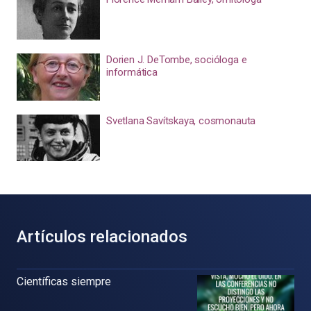
Dorien J. DeTombe, socióloga e
informática
Svetlana Savítskaya, cosmonauta
Artículos relacionados
Científicas siempre