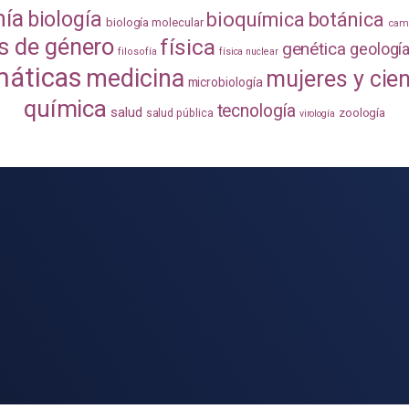
mía
biología
bioquímica
botánica
biología molecular
camb
s de género
física
genética
geologí
filosofía
física nuclear
áticas
medicina
mujeres y cie
microbiología
química
tecnología
salud
zoología
salud pública
virología