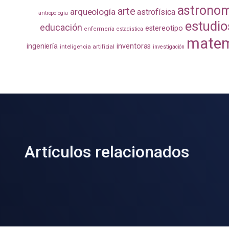
astrono
arte
arqueología
astrofísica
antropología
estudio
educación
estereotipo
enfermería
estadistica
matem
ingeniería
inventoras
inteligencia artificial
investigación
Artículos relacionados