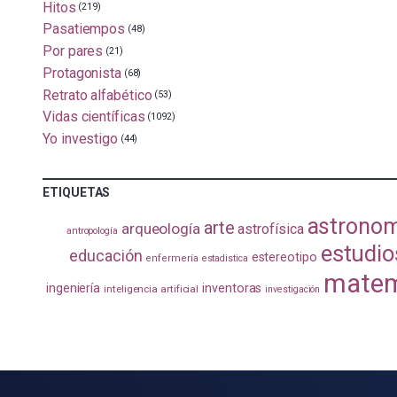
Hitos
(219)
Pasatiempos
(48)
Por pares
(21)
Protagonista
(68)
Retrato alfabético
(53)
Vidas científicas
(1092)
Yo investigo
(44)
ETIQUETAS
astrono
arte
arqueología
astrofísica
antropología
estudio
educación
estereotipo
enfermería
estadistica
matem
ingeniería
inventoras
inteligencia artificial
investigación