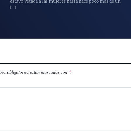
estuvo vetada a las mujeres hasta hace poco más de un
[…]
os obligatorios están marcados con
.
*