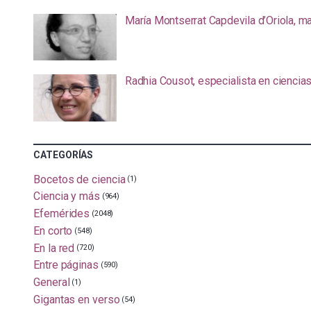
María Montserrat Capdevila d’Oriola, m
Radhia Cousot, especialista en ciencia
CATEGORÍAS
Bocetos de ciencia
(1)
Ciencia y más
(964)
Efemérides
(2048)
En corto
(548)
En la red
(720)
Entre páginas
(590)
General
(1)
Gigantas en verso
(54)