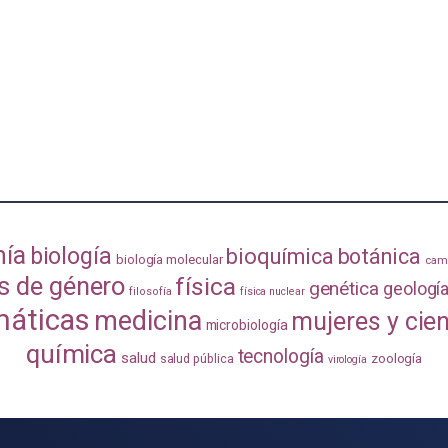
mía
biología
bioquímica
botánica
biología molecular
camb
s de género
física
genética
geologí
filosofía
física nuclear
áticas
medicina
mujeres y cie
microbiología
química
tecnología
salud
zoología
salud pública
virología