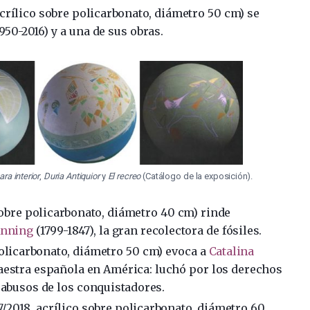
acrílico sobre policarbonato, diámetro 50 cm) se
950-2016) y a una de sus obras.
ara interior
,
Duria Antiquior
y
El recreo
(Catálogo de la exposición).
sobre policarbonato, diámetro 40 cm) rinde
Anning
(1799-1847), la gran recolectora de fósiles.
policarbonato, diámetro 50 cm) evoca a
Catalina
aestra española en América: luchó por los derechos
 abusos de los conquistadores.
7/2018, acrílico sobre policarbonato, diámetro 60