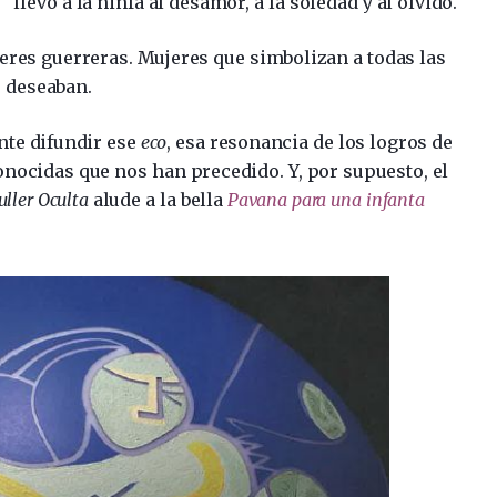
llevó a la ninfa al desamor, a la soledad y al olvido.
res guerreras. Mujeres que simbolizan a todas las
o deseaban.
te difundir ese
eco
, esa resonancia de los logros de
onocidas que nos han precedido. Y, por supuesto, el
ller Oculta
alude a la bella
Pavana para una infanta