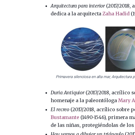
Arquitectura para interior
(2017/2018, 
dedica a la arquitecta
Zaha Hadid
(1
Primavera silenciosa en alta mar
,
Arquitectura p
Duria Antiquior
(2017/2018, acrílico 
homenaje a la paleontóloga
Mary 
El recreo
(2017/2018, acrílico sobre 
Bustamante
(1490-1546), primera m
de las niñas, protegiéndolas de los
Hoy vamos a dibujar un triángulo
(201