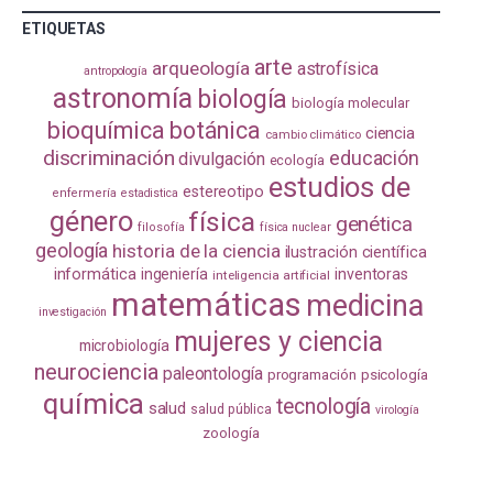
ETIQUETAS
arte
arqueología
astrofísica
antropología
astronomía
biología
biología molecular
bioquímica
botánica
ciencia
cambio climático
discriminación
educación
divulgación
ecología
estudios de
estereotipo
enfermería
estadistica
género
física
genética
filosofía
física nuclear
geología
historia de la ciencia
ilustración científica
informática
ingeniería
inventoras
inteligencia artificial
matemáticas
medicina
investigación
mujeres y ciencia
microbiología
neurociencia
paleontología
programación
psicología
química
tecnología
salud
salud pública
virología
zoología