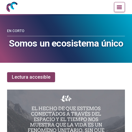
Mujeres
Un
con
blog
ciencia
de
—
la
EN CORTO
Cátedra
Cátedra
Somos un ecosistema único
de
de
Cultura
Cultura
Científica
Científica
de
de
la
la
Lectura accesible
UPV/EHU
UPV/EHU