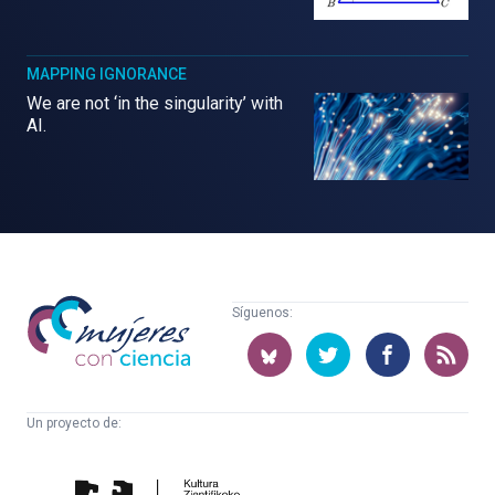
MAPPING IGNORANCE
We are not ‘in the singularity’ with
AI.
Mujeres
Síguenos:
con
ciencia
Un proyecto de:
Cátedra
Euskampus
de
Fundazioa