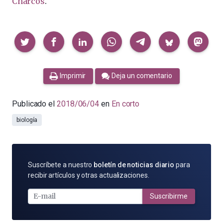
Charcos
.
Compartir
Imprimir
Deja un comentario
Publicado el
2018/06/04
en
En corto
biología
SUSCRÍBETE
Suscríbete a nuestro
boletín de noticias diario
para
POR
recibir artículos y otras actualizaciones.
E-
MAIL
Suscribirme