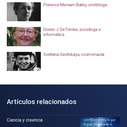
Florence Merriam Bailey, ornitóloga
Dorien J. DeTombe, socióloga e
informática
Svetlana Savítskaya, cosmonauta
Artículos relacionados
Ciencia y creencia