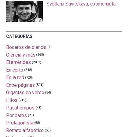
Svetlana Savítskaya, cosmonauta
CATEGORÍAS
Bocetos de ciencia
(1)
Ciencia y más
(965)
Efemérides
(2051)
En corto
(548)
En la red
(720)
Entre páginas
(591)
Gigantas en verso
(54)
Hitos
(219)
Pasatiempos
(48)
Por pares
(21)
Protagonista
(68)
Retrato alfabético
(53)