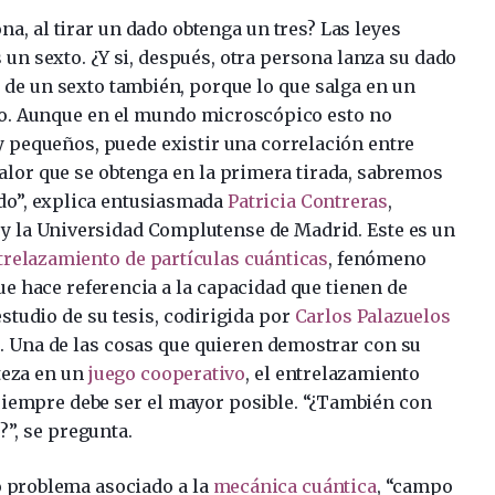
a, al tirar un dado obtenga un tres? Las leyes
s un sexto. ¿Y si, después, otra persona lanza su dado
a de un sexto también, porque lo que salga en un
tro. Aunque en el mundo microscópico esto no
y pequeños, puede existir una correlación entre
valor que se obtenga en la primera tirada, sabremos
ndo”, explica entusiasmada
Patricia Contreras
,
 y la Universidad Complutense de Madrid. Este es un
trelazamiento de partículas cuánticas
, fenómeno
que hace referencia a la capacidad que tienen de
estudio de su tesis, codirigida por
Carlos Palazuelos
 Una de las cosas que quieren demostrar con su
rteza en un
juego cooperativo
, el entrelazamiento
siempre debe ser el mayor posible. “¿También con
”, se pregunta.
o problema asociado a la
mecánica cuántica
, “campo