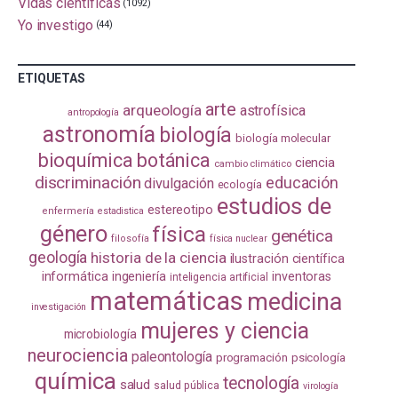
Vidas científicas
(1092)
Yo investigo
(44)
ETIQUETAS
arte
arqueología
astrofísica
antropología
astronomía
biología
biología molecular
bioquímica
botánica
ciencia
cambio climático
discriminación
educación
divulgación
ecología
estudios de
estereotipo
enfermería
estadistica
género
física
genética
filosofía
física nuclear
geología
historia de la ciencia
ilustración científica
informática
ingeniería
inventoras
inteligencia artificial
matemáticas
medicina
investigación
mujeres y ciencia
microbiología
neurociencia
paleontología
programación
psicología
química
tecnología
salud
salud pública
virología