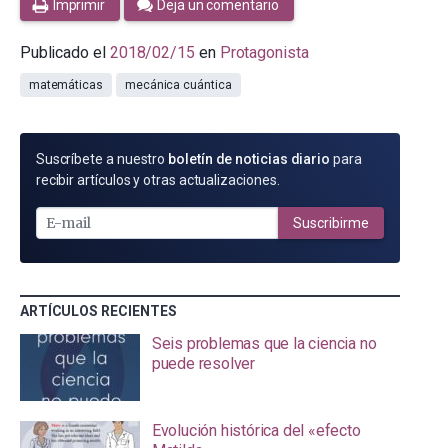
Imprimir
Deja un comentario
Publicado el
2018/02/15
en
Protagonista
matemáticas
mecánica cuántica
SUSCRÍBETE
Suscríbete a nuestro
boletín de noticias diario
para
POR
recibir artículos y otras actualizaciones.
E-
MAIL
Suscribirme
ARTÍCULOS RECIENTES
Seis problemas que la ciencia no
puede resolver
Evolución histórica del «efecto