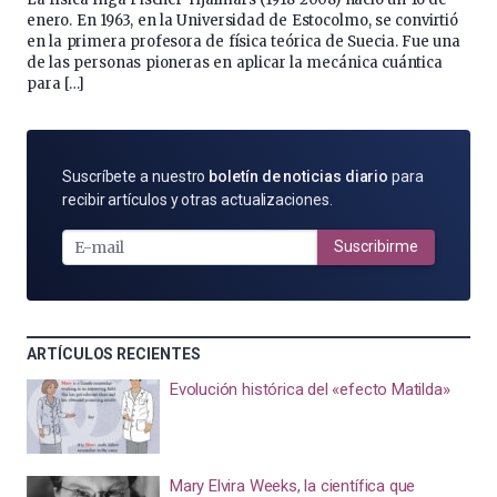
enero. En 1963, en la Universidad de Estocolmo, se convirtió
en la primera profesora de física teórica de Suecia. Fue una
de las personas pioneras en aplicar la mecánica cuántica
para […]
SUSCRÍBETE
Suscríbete a nuestro
boletín de noticias diario
para
POR
recibir artículos y otras actualizaciones.
E-
MAIL
Suscribirme
ARTÍCULOS RECIENTES
Evolución histórica del «efecto Matilda»
Mary Elvira Weeks, la científica que