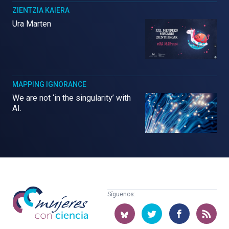
ZIENTZIA KAIERA
Ura Marten
MAPPING IGNORANCE
We are not ‘in the singularity’ with
AI.
Mujeres
Síguenos:
con
ciencia