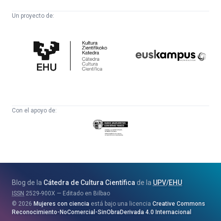
Un proyecto de:
Cátedra
Euskampus
de
Fundazioa
Cultura
Científica
Con el apoyo de:
Eusko
Jaurlaritza
-
Zientzia,
Unibertsitate
Blog de la
Cátedra de Cultura Científica
de la
UPV
/
EHU
eta
ISSN
2529-900X
Editado en Bilbao
Berrikuntza
2026
Mujeres con ciencia
está bajo una licencia
Creative Commons
Saila
Reconocimiento-NoComercial-SinObraDerivada 4.0 Internacional