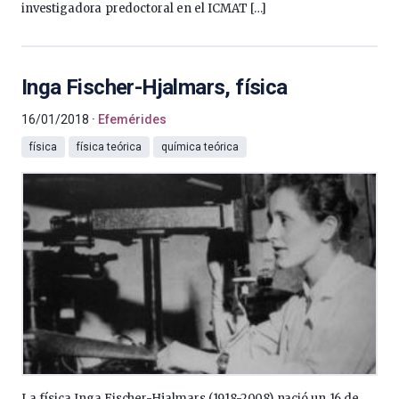
investigadora predoctoral en el ICMAT […]
Inga Fischer-Hjalmars, física
16/01/2018
Efemérides
física
física teórica
química teórica
La física Inga Fischer-Hjalmars (1918-2008) nació un 16 de