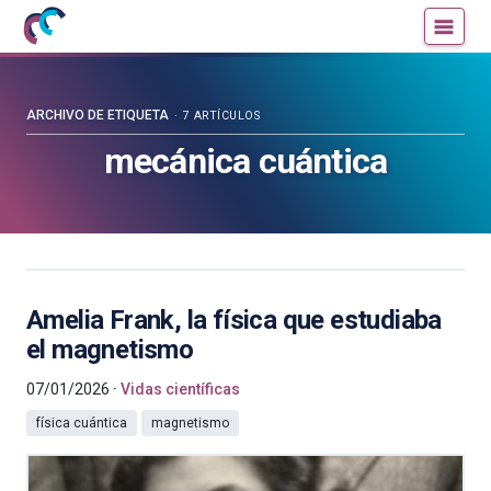
Mujeres
Un
con
blog
ciencia
de
—
la
ARCHIVO DE ETIQUETA
7 ARTÍCULOS
Cátedra
Cátedra
mecánica cuántica
de
de
Cultura
Cultura
Científica
Científica
de
de
la
la
UPV/EHU
UPV/EHU
Amelia Frank, la física que estudiaba
el magnetismo
07/01/2026
Vidas científicas
física cuántica
magnetismo