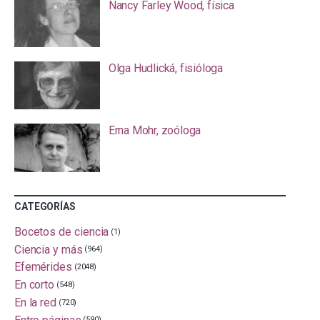
Nancy Farley Wood, física
Olga Hudlická, fisióloga
Erna Mohr, zoóloga
CATEGORÍAS
Bocetos de ciencia
(1)
Ciencia y más
(964)
Efemérides
(2048)
En corto
(548)
En la red
(720)
Entre páginas
(590)