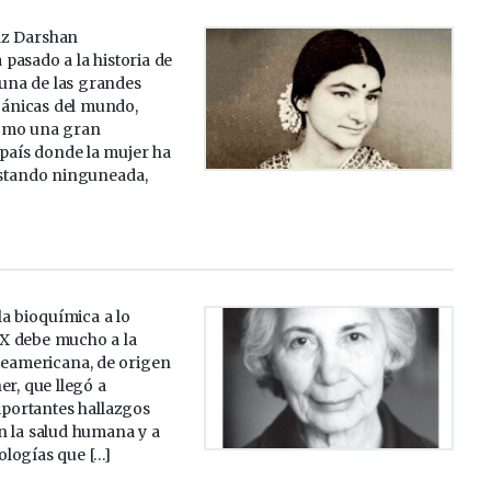
az Darshan
pasado a la historia de
 una de las grandes
ánicas del mundo,
omo una gran
 país donde la mujer ha
estando ninguneada,
la bioquímica a lo
XX debe mucho a la
rteamericana, de origen
er, que llegó a
portantes hallazgos
n la salud humana y a
ologías que […]