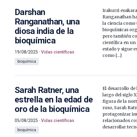
Darshan
Irakurri euskar
Ranganathan ha 
Ranganathan, una
la ciencia como
diosa india de la
bioquímicas org
pero también c
bioquímica
científica en un
estado y sigue 
19/08/2025
Vidas científicas
como […]
bioquímica
Sarah Ratner, una
El desarrollo de 
largo del siglo 
estrella en la edad de
figura de la no
oro de la bioquímica
ruso, Sarah Ratn
protagonizar im
relacionados co
05/08/2025
Vidas científicas
desarrollar tecn
bioquímica