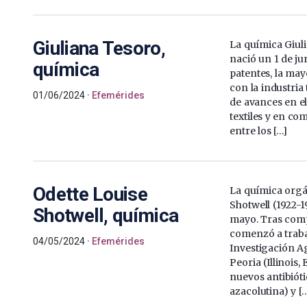
Giuliana Tesoro,
La química Giul
nació un 1 de ju
química
patentes, la may
con la industria 
01/06/2024
Efemérides
de avances en e
textiles y en co
entre los […]
Odette Louise
La química orgá
Shotwell (1922-1
Shotwell, química
mayo. Tras comp
comenzó a trabaj
04/05/2024
Efemérides
Investigación A
Peoria (Illinois,
nuevos antibiót
azacolutina) y [