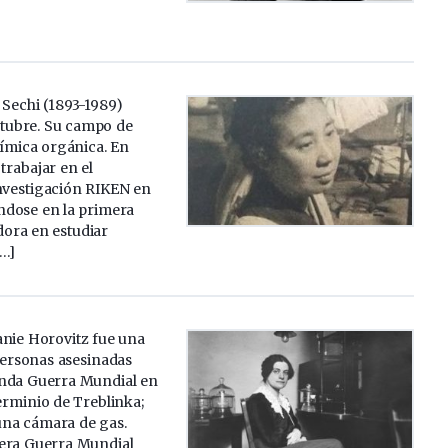
 Sechi (1893-1989)
ctubre. Su campo de
uímica orgánica. En
trabajar en el
investigación RIKEN en
éndose en la primera
dora en estudiar
[…]
anie Horovitz fue una
personas asesinadas
unda Guerra Mundial en
erminio de Treblinka;
una cámara de gas.
era Guerra Mundial