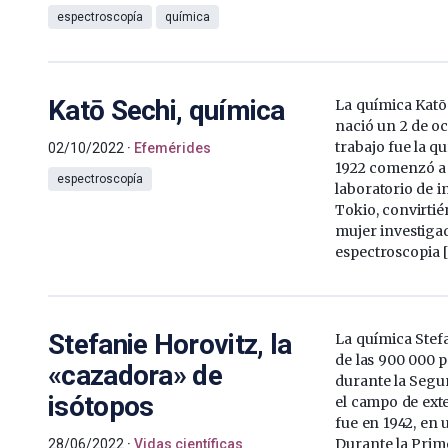
espectroscopía
química
Katō Sechi, química
La química Katō
nació un 2 de o
trabajo fue la q
02/10/2022
Efemérides
1922 comenzó a 
espectroscopía
laboratorio de 
Tokio, convirti
mujer investiga
espectroscopia 
Stefanie Horovitz, la
La química Stef
de las 900 000 
«cazadora» de
durante la Seg
isótopos
el campo de ext
fue en 1942, en 
Durante la Prim
28/06/2022
Vidas científicas