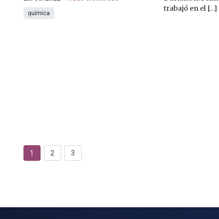
trabajó en el […]
química
1
2
3