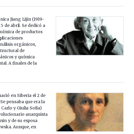
ica Jiang Lijin (1919-
5 de abril. Se dedicó a
 química de productos
plicaciones
nálisis orgánicos,
structural de
ánicos y química
al. A finales de la
ció en Siberia el 2 de
 Se pensaba que era la
s Carlo y Giulia Sofia)
evolucionario anarquista
nin y de su esposa
owska. Aunque, en