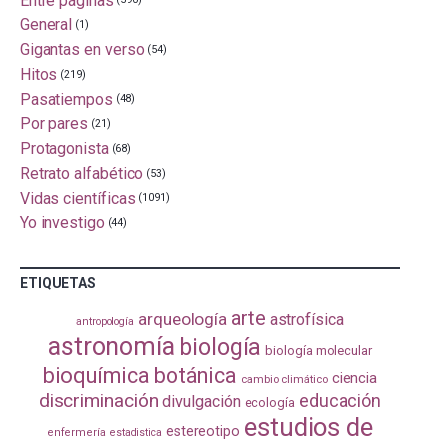
General
(1)
Gigantas en verso
(54)
Hitos
(219)
Pasatiempos
(48)
Por pares
(21)
Protagonista
(68)
Retrato alfabético
(53)
Vidas científicas
(1091)
Yo investigo
(44)
ETIQUETAS
arte
arqueología
astrofísica
antropología
astronomía
biología
biología molecular
bioquímica
botánica
ciencia
cambio climático
discriminación
educación
divulgación
ecología
estudios de
estereotipo
enfermería
estadistica