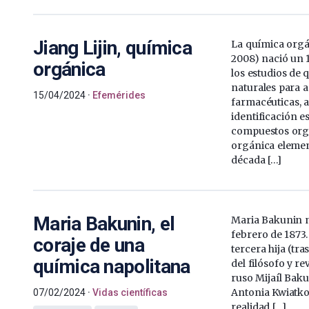
Jiang Lijin, química
La química orgán
2008) nació un 1
orgánica
los estudios de
naturales para a
15/04/2024
Efemérides
farmacéuticas, a
identificación e
compuestos org
orgánica element
década […]
Maria Bakunin, el
Maria Bakunin na
febrero de 1873.
coraje de una
tercera hija (tra
química napolitana
del filósofo y r
ruso Mijaíl Baku
Antonia Kwiatk
07/02/2024
Vidas científicas
realidad […]