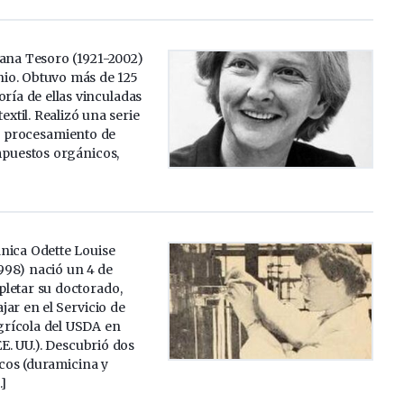
iana Tesoro (1921-2002)
nio. Obtuvo más de 125
oría de ellas vinculadas
textil. Realizó una serie
l procesamiento de
mpuestos orgánicos,
nica Odette Louise
998) nació un 4 de
letar su doctorado,
ar en el Servicio de
grícola del USDA en
 EE. UU.). Descubrió dos
icos (duramicina y
…]