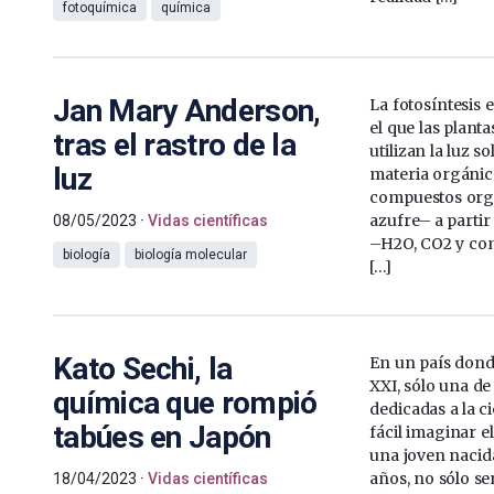
fotoquímica
química
Jan Mary Anderson,
La fotosíntesis 
el que las planta
tras el rastro de la
utilizan la luz s
luz
materia orgánic
compuestos org
azufre– a partir
08/05/2023
Vidas científicas
–H2O, CO2 y co
biología
biología molecular
[…]
Kato Sechi, la
En un país donde
XXI, sólo una de
química que rompió
dedicadas a la ci
tabúes en Japón
fácil imaginar e
una joven nacid
años, no sólo ser
18/04/2023
Vidas científicas