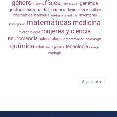
género
física
genética
filosofía
física nuclear
geología
historia de la ciencia
ilustración científica
informática
ingeniería
inventoras
inteligencia artificial
matemáticas
medicina
investigación
mujeres y ciencia
microbiología
neurociencia
paleontología
programación
psicología
química
tecnología
salud
salud pública
virología
zoología
Siguiente