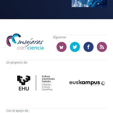
Mujeres
Síguenos:
con
ciencia
Un proyecto de:
Cátedra
Euskampus
de
Fundazioa
Cultura
Científica
Con el apoyo de: