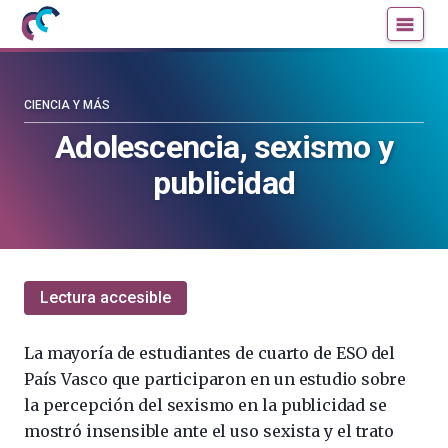
Mujeres
Un
con
blog
ciencia
de
—
la
CIENCIA Y MÁS
Cátedra
Cátedra
Adolescencia, sexismo y
de
de
publicidad
Cultura
Cultura
Científica
Científica
de
de
la
la
UPV/EHU
UPV/EHU
Lectura accesible
La mayoría de estudiantes de cuarto de ESO del
País Vasco que participaron en un estudio sobre
la percepción del sexismo en la publicidad se
mostró insensible ante el uso sexista y el trato