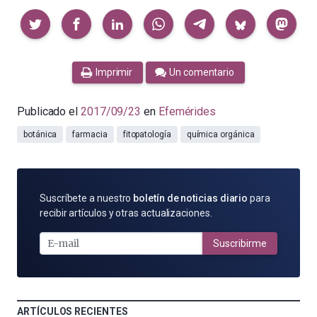
Compartir
Imprimir
Un comentario
Publicado el
2017/09/23
en
Efemérides
botánica
farmacia
fitopatología
química orgánica
SUSCRÍBETE
Suscríbete a nuestro
boletín de noticias diario
para
POR
recibir artículos y otras actualizaciones.
E-
MAIL
Suscribirme
ARTÍCULOS RECIENTES