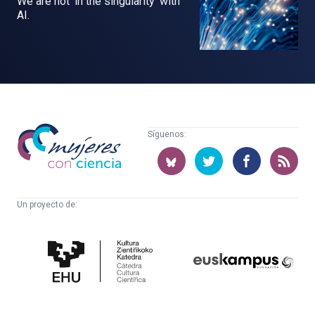
We are not ‘in the singularity’ with
AI.
Mujeres
Síguenos:
con
ciencia
Un proyecto de:
Cátedra
Euskampus
de
Fundazioa
Cultura
Científica