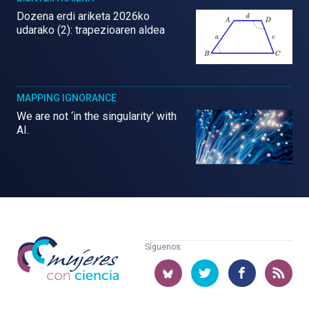
Dozena erdi ariketa 2026ko
udarako (2): trapezioaren aldea
MAPPING IGNORANCE
We are not ‘in the singularity’ with
AI.
Mujeres
Síguenos:
con
ciencia