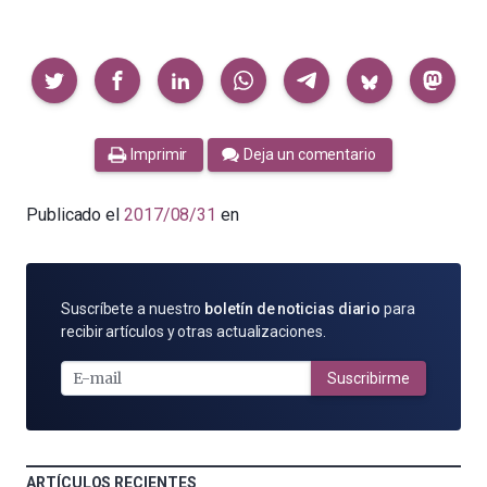
Compartir
Imprimir
Deja un comentario
Publicado el
2017/08/31
en
SUSCRÍBETE
Suscríbete a nuestro
boletín de noticias diario
para
POR
recibir artículos y otras actualizaciones.
E-
MAIL
Suscribirme
ARTÍCULOS RECIENTES