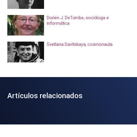
Dorien J. DeTombe, socióloga e
informática
Svetlana Savítskaya, cosmonauta
Artículos relacionados